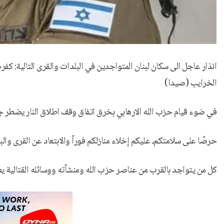
انذار عاجل الى سكان لبنان المتواجدين في البلدات والقرى التالية: كفرصي
الخرايب (صيدا)
‏في ضوء قيام حزب الله الارهابي بخرق اتفاق وقف اطلاق النار يضطر 
‏حرصًا على سلامتكم، عليكم إخلاء منازلكم فوراً والابتعاد عن القرى والبلدات لمسافة لا تقل 
‏كل من يتواجد بالقرب من عناصر حزب الله ومنشآته ووسائله القتالية ي