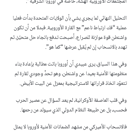
المجتمعات الأوروبية الهشة، خاصة في أوروبا الشرقية”.
التحليل النهائي لما يجري يشي بأن الولايات المتحدة بدأت فعليا
عملية “فك ارتباط ناعم” مع القارة الأوروبية. فبدلا من أن تكون
واشنطن قوة موازنة للصراع، أصبحت تدفع باتجاه حل متحيّز، ثم
تهدد بالانسحاب إن لم يُقبل عرضها “كما هو”.
وفي هذا السياق، يرى عبيدي أن أوروبا باتت مطالبة بإعادة بناء
منظومتها الأمنية بعيدا عن واشنطن، وهو تحدٍّ وجودي لقارة لم
تتعوّد اتخاذ قراراتها الاستراتيجية بمعزل عن البيت الأبيض.
وفي قلب العاصفة الأوكرانية، لم يعد السؤال عن مصير الحرب
فحسب، بل عن طبيعة النظام الدولي الذي سيولد من رحمها.
فالانسحاب الأميركي من مشهد الضمانات الأمنية لأوروبا لا يمثل