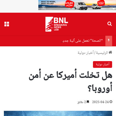
بحث عن
القا
“الصحة” تعمل على آلية جديدة لعلاج جرحى 4 آب
الرئيسية
/
أخبار دولية
أخبار دولية
هل تخلت أميركا عن أمن
أوروبا؟
2025-04-24
2 دقائق