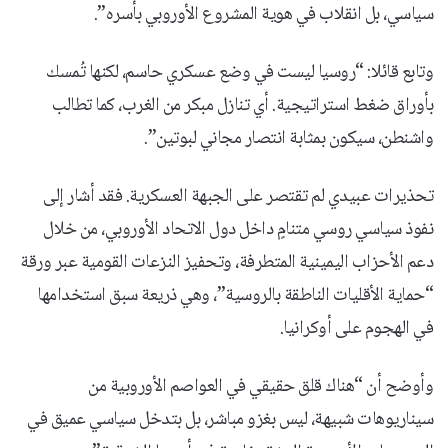
سياسي، بل انقلاب في هوية المشروع الأوروبي بأسره”.
وتابع قائلا: “روسيا ليست في وضع عسكري حاسم، لكنها تُمسك
بأوراق ضغط استراتيجية. أي تنازل مبكر من الغرب، كما تطالب
واشنطن، سيكون بمثابة انتصار مجاني لبوتين”.
تحذيرات عبيدي لم تقتصر على الجبهة العسكرية. فقد أشار إلى
نفوذ سياسي روسي متنامٍ داخل دول الاتحاد الأوروبي، من خلال
دعم الأحزاب اليمينية المتطرفة، وتحفيز النزعات القومية عبر ورقة
“حماية الأقليات الناطقة بالروسية”، وهي ذريعة سبق استخدامها
في الهجوم على أوكرانيا.
وأوضح أن “هناك قلق حقيقي في العواصم الأوروبية من
سيناريوهات شبيهة، ليس بغزو مباشر، بل بتدخل سياسي عميق في