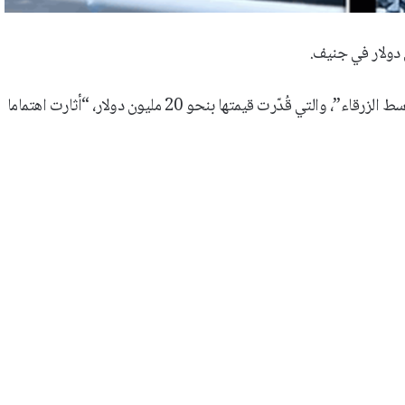
وأعلنت دار “سوذبيز” للمزادات إن الماسة المسماة “جوهرة البحر المتوسط الزرقاء”، والتي قُدّرت قيمتها بنحو 20 مليون دولار، “أثارت اهتماما