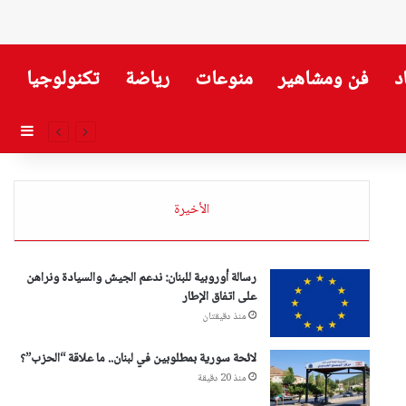
د
فن ومشاهير
منوعات
رياضة
تكنولوجيا
إضاف
الأخيرة
رسالة أوروبية للبنان: ندعم الجيش والسيادة ونراهن
على اتفاق الإطار
منذ دقيقتان
لائحة سورية بمطلوبين في لبنان.. ما علاقة “الحزب”؟
منذ 20 دقيقة