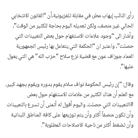
رأى النائب ⁧‫إيهاب مطر‬⁩، في مقابلة تلفزيونية،أن “القانون الانتخابي‬⁩
الحالي غير منصف، ولكن تعديله اليوم بحاجة للكثير من الوقت”،
وأشار الى “وجود علامات الاستفهام حول بعض التعيينات التي
حصلت”، واعتبر ان “الحكمة التي يتعامل بها رئيس الجمهورية
العماد ⁧جوزاف عون‬⁩ مع قضية نزع سلاح “حزب الله” هي التي يعول
عليها”.
وقال: “إن رئيس الحكومة ⁧نواف سلام‬⁩ يقوم بدوره ويقوم بجهد كبير،
مع العلم أن هناك الكثير من علامات الاستفهام حول بعض
⁧‫#التعيينات‬⁩ التي حصلت. واليوم أقول له أتمنى أن تسرع بالتعيينات
وأن تكون منصفاً أكثر وأن يتم توزيعها على كافة المناطق اللبنانية
وأن تضغط أكثر من ناحية الاصلاحات المطلوبة”.