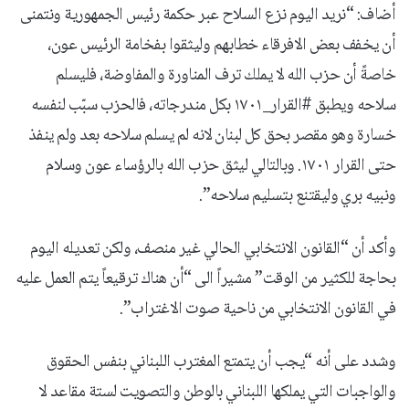
‏أضاف: “نريد اليوم نزع السلاح عبر حكمة رئيس الجمهورية ونتمنى
أن يخفف بعض الافرقاء خطابهم وليثقوا بفخامة الرئيس عون،
خاصةً أن حزب الله لا يملك ترف المناورة والمفاوضة، فليسلم
سلاحه ويطبق ⁧‫#القرار_١٧٠١‬⁩ بكل مندرجاته، فالحزب سبّب لنفسه
خسارة وهو مقصر بحق كل ⁧‫لبنان‬⁩ لانه لم يسلم سلاحه بعد ولم ينفذ
حتى القرار ١٧٠١. وبالتالي ليثق حزب الله بالرؤساء عون وسلام
و⁧نبيه بري‬⁩ وليقتنع بتسليم سلاحه”.
وأكد أن “القانون الانتخابي الحالي غير منصف، ولكن تعديله اليوم
بحاجة للكثير من الوقت” مشيراً الى “أن هناك ترقيعاً يتم العمل عليه
في القانون الانتخابي من ناحية صوت الاغتراب”.‏
وشدد على أنه “يجب أن يتمتع ⁧المغترب‬⁩ اللبناني بنفس الحقوق
والواجبات التي يملكها اللبناني بالوطن والتصويت لستة مقاعد لا