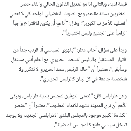
قيمة لديه، وبالتالي انا مع تعديل القانون الحالي والغاء حصر
المغتربين بستة مقاعد، ومع الصوت التفضيلي الواحد كي لا نعطي
أفضلية للأحزاب الكبرى”، ‏وقال: “أنا مع أن يكون الاقتراع واجباً
الزامياً على الجميع وليس اختيارياً”.
‏ورداً على سؤال، أجاب مطر: “بالهوى السياسي أنا قريب جداً من
⁧‫#تيار_المستقبل‬⁩ والرئيس ⁧‫#سعد_الحريري‬⁩، مع العلم أنني مستقل
وسأبقى”، معتبراً أن “حالة الرئيس سعد الحريري لا تتكرر ولا
شخصية جامعة في كل لبنان كالرئيس ⁧الحريري‬⁩”.
‏وعن طرابلس قال: “نتمنى التوفيق لمجلس بلدية طرابلس، ويبقى
الأهم أن نرى المدينة تشهد الانماء المطلوب”، معتبراً أن “عنصر
الكفاءة الكبير موجود بالمجلس البلدي الطرابلسي الجديد، ولا يوجد
تدخل سياسي فاقع كالمجالس الماضية”.