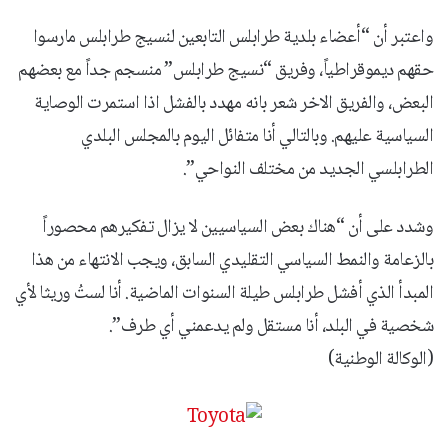
‏واعتبر أن “أعضاء بلدية طرابلس‬⁩ التابعين لنسيج طرابلس مارسوا
حقهم ديموقراطياً، وفريق “نسيج طرابلس”‬⁩ منسجم جداً مع بعضهم
البعض، والفريق الاخر شعر بانه مهدد بالفشل اذا استمرت الوصاية
السياسية عليهم. وبالتالي أنا متفائل اليوم بالمجلس البلدي
الطرابلسي الجديد من مختلف النواحي”.
‏وشدد على أن “هناك بعض السياسيين لا يزال تفكيرهم محصوراً
بالزعامة والنمط السياسي التقليدي السابق، ويجب الانتهاء من هذا
المبدأ الذي أفشل طرابلس‬⁩ طيلة السنوات الماضية. أنا لستُ وريثا لأي
شخصية في البلد، أنا مستقل ولم يدعمني أي طرف”.
(الوكالة الوطنية)