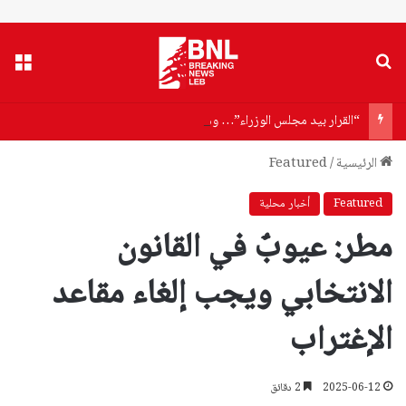
بحث عن
القا
“القرار بيد مجلس الوزراء”… وهاب يفتح ملف الاسترداد إلى سوريا
الرئيسية
/
Featured
Featured
أخبار محلية
مطر: عيوبٌ في القانون
الانتخابي ويجب إلغاء مقاعد
الإغتراب
2025-06-12
2 دقائق