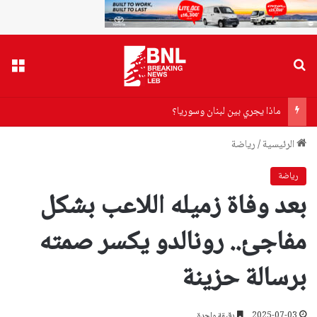
بحث عن
القا
ماذا يجري بين لبنان وسوريا؟
الرئيسية
/
رياضة
رياضة
بعد وفاة زميله اللاعب بشكل
مفاجئ.. رونالدو يكسر صمته
برسالة حزينة
2025-07-03
دقيقة واحدة