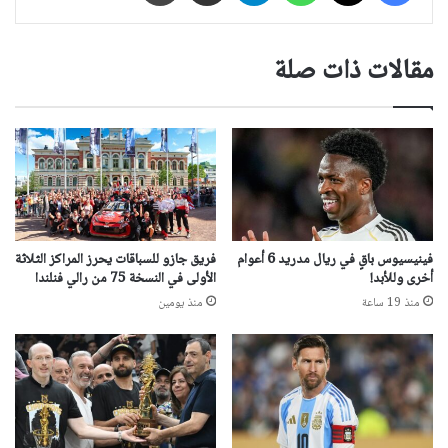
مقالات ذات صلة
فينيسيوس باقٍ في ريال مدريد 6 أعوام
فريق جازو للسباقات يحرز المراكز الثلاثة
أخرى وللأبد!
الأولى في النسخة 75 من رالي فنلندا
منذ 19 ساعة
منذ يومين