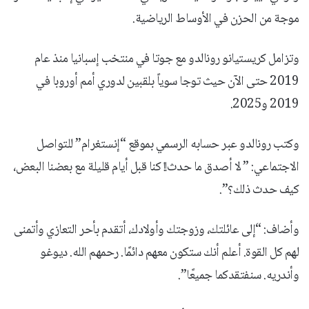
موجة من الحزن في الأوساط الرياضية.
وتزامل كريستيانو رونالدو مع جوتا في منتخب إسبانيا منذ عام
2019 حتى الآن حيث توجا سوياً بلقبين لدوري أمم أوروبا في
2019 و2025.
وكتب رونالدو عبر حسابه الرسمي بموقع “إنستغرام” للتواصل
الاجتماعي: ” لا أصدق ما حدث!! كنا قبل أيام قليلة مع بعضنا البعض،
كيف حدث ذلك؟”.
وأضاف: “إلى عائلتك، وزوجتك وأولادك، أتقدم بأحر التعازي وأتمنى
لهم كل القوة. أعلم أنك ستكون معهم دائمًا. رحمهم الله. ديوغو
وأندريه. سنفتقدكما جميعًا”.