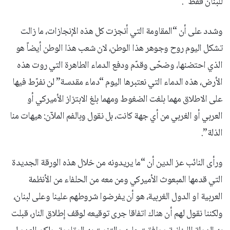
للبنان فقط”.
وشدد على أن “المقاومة التي أنجزت كل هذه الإنجازات، ما زالت
تشكل اليوم روح وجوهر هذا الوطن، لان شعب هذا الوطن أيضاً هو
الذي احتضنها، وضحّى وقدّم ودفع الدماء الطاهرة التي روت هذه
الأرض، هذه الدماء التي نعتبرها اليوم “دماء مقدسة” لن نفرّط فيها
على الاطلاق مهما بلغت الضغوط ومهما بلغ الابتزاز الأميركي أو
العربي أو الغربي من أي جهة كانت، بل نقول وبالفم الملآن: هيهات منا
الذلة”.
ورأى النائب عز الدين أن “ما يريدونه من خلال هذه الورقة الجديدة
التي قدمها المبعوث الأميركي ومن معه من الحلفاء من الأنظمة
العربية او الدول الغربية، هو أن يفرضوا شروطهم علينا وعلى لبنان،
ولكننا نقول لهم أن هناك اتفاقا جرى توقيعه لوقف إطلاق النار، قبلت