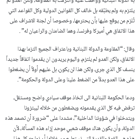
به الدولة اللبنانية ووافقت عليه والتزمت به المقاومة، ولكن العدو لم
يلتزم به ولم يطبّقه بل خالف كل القوانين الدولية وكل القواعد التي
تُلزم من يوقع عليها بأن يحترمها، وخصوصا أن لجنة الاشراف على
هذا الاتفاق هي أميركا وفرنسا، وهما الضامنان والراعيان له” .
وقال: “المقاومة والدولة اللبنانية وباعتراف الجميع التزما بهذا
الاتفاق، ولكن العدو لم يلتزم، واليوم يريدون ان يقدموا اتفاقاً جديداً
ينسف كل الذي جرى، ولكن هذا لن يكون، بل عليهم أولاً أن يضغطوا
على هذا العدو بدلاً من الضغط علينا وعلى الدولة والحكومة”.
ودعا الحكومة اللبنانية الى اتخاذ موقف سيادي واضح ومستقل،
ترفض فيه كل الذي يقدمونه ويضغطون من خلاله ليبتزونا
ويتدخلوا في شؤوننا الداخلية”، مشددا على “ضرورة أن تصمد هذه
الدولة، وأن يكون هناك موقف شعبي موحد إزاء هذه المسألة، لأن
هذه هي القوة والقدرة التي نستطيع من خلالها أن نواجه كل هذا