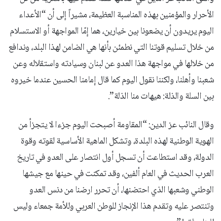
الأحرار والمؤمنين بهذه المناسبة العظيمة، مشيراً إلى أن “الأعداء
اليوم يريدون أن يضعونا بين خيارين، هما إمّا المواجهة أو الاستسلام
من خلال تسليم قوتنا التي نطمئن بأنها هي الضامن لهذا البلد، وندافع
من خلالها في مواجهة هذا العدو عن لبنان وسيادته واستقلاله وعن
شعبنا وأهلنا، ولكننا نقول اليوم كما قال إمامنا الحسين عندما خيروه
بين السلة والذلة: هيهات منا الذلة”.
وقال النائب عز الدين: “المقاومة أصبحت اليوم جزءا لا يتجزأ من
الهوية الوطنية لهذه البلدة، وتشكل الماهية الأساسية لقوته وقوة
الدولة، وقد استطاعت أن تسجل أول انتصار على العدو في تاريخ
العرب الحديث في العام ألفين، وقد تمكنت في حينها مع جيشها
الوطني وشعبها الذي احتضنها، أن تحرر ارضنا من دنس العدو
وتنتصر عليه وتقدم هذا الإنجاز للوطن العربي وللأمة جمعاء وليس