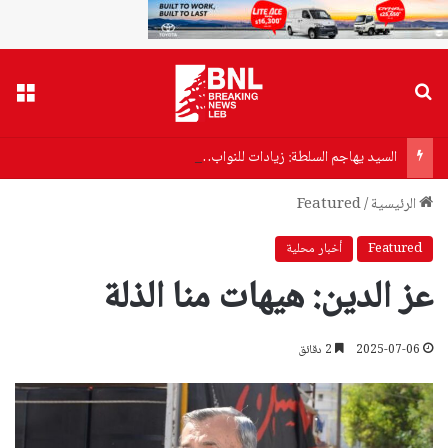
بحث عن
القا
السيد يهاجم السلطة: زيادات للنواب… وفتات لموظفي الدولة
الرئيسية
/
Featured
Featured
أخبار محلية
عز الدين: هيهات منا الذلة
2025-07-06
2 دقائق