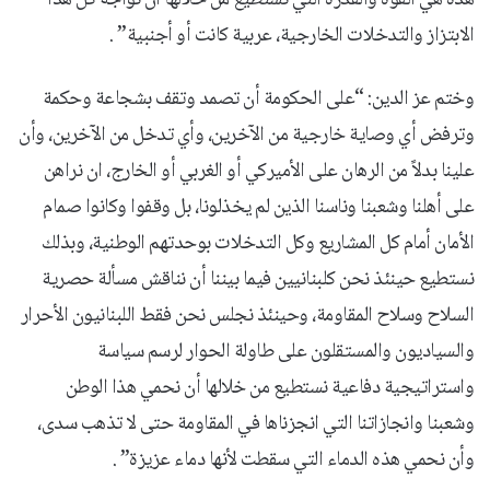
الابتزاز والتدخلات الخارجية، عربية كانت أو أجنبية” .
وختم عز الدين: “على الحكومة أن تصمد وتقف بشجاعة وحكمة
وترفض أي وصاية خارجية من الآخرين، وأي تدخل من الآخرين، وأن
علينا بدلاً من الرهان على الأميركي أو الغربي أو الخارج، ان نراهن
على أهلنا وشعبنا وناسنا الذين لم يخذلونا، بل وقفوا وكانوا صمام
الأمان أمام كل المشاريع وكل التدخلات بوحدتهم الوطنية، وبذلك
نستطيع حينئذ نحن كلبنانيين فيما بيننا أن نناقش مسألة حصرية
السلاح وسلاح المقاومة، وحينئذ نجلس نحن فقط اللبنانيون الأحرار
والسياديون والمستقلون على طاولة الحوار لرسم سياسة
واستراتيجية دفاعية نستطيع من خلالها أن نحمي هذا الوطن
وشعبنا وانجازاتنا التي انجزناها في المقاومة حتى لا تذهب سدى،
وأن نحمي هذه الدماء التي سقطت لأنها دماء عزيزة” .