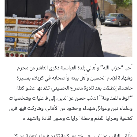
أحيا “حزب الله” وأهالي بلدة العباسية ذكرى العاشر من محرم
وشهادة الإمام الحسين وأهل بيته وأصحابه في كربلاء بمسيرة
حاشدة، إنطلقت بعد تلاوة مصرع الحسيني، تقدمها عضو كتلة
“الوفاء للمقاومة” النائب حسن عز الدين، إلى فاعليات وشخصيات
وعلماء دين وعوائل شهداء وحشود من الأهالي، وشاركت فيها فرق
كشفية وسرايا اللطم وحملة الرايات وصور القادة والشهداء.
وألقى النائب عز الدين في ختامها كلمة تقدم فيها بالتعزية من كل