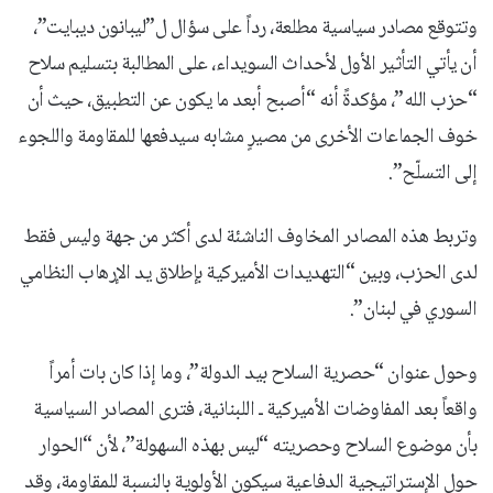
وتتوقع مصادر سياسية مطلعة، رداً على سؤال ل”ليبانون ديبايت”،
أن يأتي التأثير الأول لأحداث السويداء، على المطالبة بتسليم سلاح
“حزب الله”، مؤكدةً أنه “أصبح أبعد ما يكون عن التطبيق، حيث أن
خوف الجماعات الأخرى من مصيرٍ مشابه سيدفعها للمقاومة واللجوء
إلى التسلّح”.
وتربط هذه المصادر المخاوف الناشئة لدى أكثر من جهة وليس فقط
لدى الحزب، وبين “التهديدات الأميركية بإطلاق يد الإرهاب النظامي
السوري في لبنان”.
وحول عنوان “حصرية السلاح بيد الدولة”، وما إذا كان بات أمراً
واقعاً بعد المفاوضات الأميركية ـ اللبنانية، فترى المصادر السياسية
بأن موضوع السلاح وحصريته “ليس بهذه السهولة”، لأن “الحوار
حول الإستراتيجية الدفاعية سيكون الأولوية بالنسبة للمقاومة، وقد