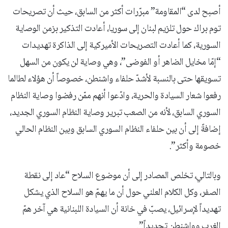
أصبح لدى “المقاومة” مبرّرات أكثر من السابق، حيث أن تصريحات
توم براك حول تلزيم لبنان إلى سوريا، أعادت التذكير بزمن الوصاية
السورية، كما أعادت التصريحات الأميركية إلى الذاكرة تهديدات
“إمّا مخايل الضاهر أو الفوضى”، وهي وصاية لن يكون من السهل
تسويقها حتى بالنسبة لأشدّ حلفاء واشنطن، خصوصاً أن هؤلاء لطالما
رفعوا شعار السيادة والحرية، وادّعوا أنهم ممّن رفضوا وصاية النظام
السوري السابق، لأنه من الصعب تبرير وصاية النظام السوري الجديد،
إضافةً إلى أن بين حلفاء النظام السوري السابق وبين النظام الحالي
خصومة وأكثر”.
وبالتالي، تخلص المصادر إلى أن موضوع السلاح “عاد إلى نقطة
الصفر، وكل الكلام العلني حول أن ما يهمّ هو السلاح الذي يشكل
تهديداً لإسرائيل، يصبّ في خانة أن السيادة اللبنانية هي آخر همّ
الغرب وواشنطن تحديداً”.