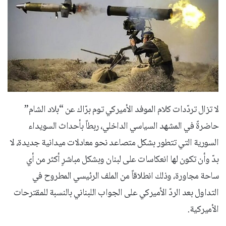
لا تزال تردّدات كلام الموفد الأميركي توم برّاك عن “بلاد الشام”
حاضرةً في المشهد السياسي الداخلي، ربطاً بأحداث السويداء
السورية التي تتطور بشكل متصاعد نحو معادلات ميدانية جديدة، لا
بدّ وأن تكون لها انعكاسات على لبنان وبشكل مباشرٍ أكثر من أي
ساحة مجاورة، وذلك انطلاقاً من الملف الرئيسي المطروح في
التداول بعد الردّ الأميركي على الجواب اللبناني بالنسبة للمقترحات
الأميركية.