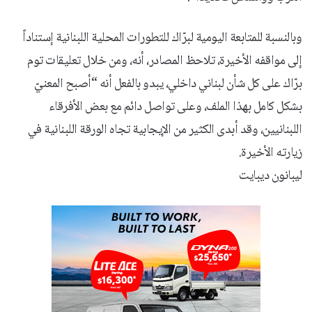
وبالنسبة للمتابعة اليومية لبرّاك للتطورات المحلية اللبنانية إستناداً
إلى مواقفه الأخيرة، تلاحظ المصادر، أنه، ومن خلال تعليقات توم
برّاك على كل شأن لبناني داخلي، يبدو بالفعل أنه “أصبح المعنيّ
بشكل كامل بهذا الملف، وعلى تواصل دائم مع بعض الأفرقاء
اللبنانيين، وقد أبدى الكثير من الإيجابية تجاه الورقة اللبنانية في
زيارته الأخيرة.
ليبانون ديبايت​