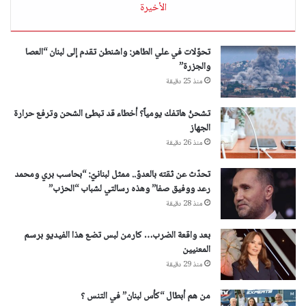
الأخيرة
تحوّلات في علي الطاهر: واشنطن تقدم إلى لبنان “العصا
والجزرة”
منذ 25 دقيقة
تشحنُ هاتفك يومياً؟ أخطاء قد تبطئ الشحن وترفع حرارة
الجهاز
منذ 26 دقيقة
تحدّث عن ثقته بالعدوّ.. ممثل لبنانيّ: “بحاسب بري ومحمد
رعد ووفيق صفا” وهذه رسالتي لشباب “الحزب”
منذ 28 دقيقة
بعد واقعة الضرب… كارمن لبس تضع هذا الفيديو برسم
المعنيين
منذ 29 دقيقة
من هم أبطال “كأس لبنان” في التنس ؟