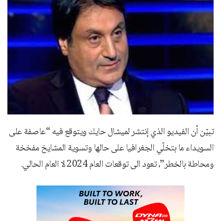
تبيّن أن الفيديو الذي إنتشر لميشال حايك ويتوقع فيه “عاصفة على
السويداء ما بتخلّي الجغرافيا على حالها وتسوية المشايخ مفخخة
ومحاطة بالخطر”، تعود الى توقعات العام 2024 لا العام الحالي.