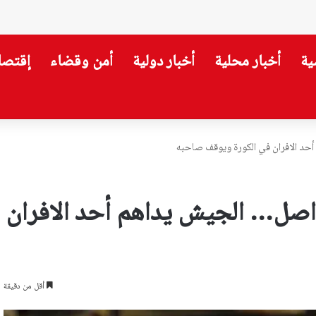
ية
أخبار محلية
أخبار دولية
أمن وقضاء
إقتصا
قي… وتحويلات سير لثلاثة أيام
أحد الافران في الكورة ويوقف صاحبه
تواصل… الجيش يداهم أحد الافران
أقل من دقيقة