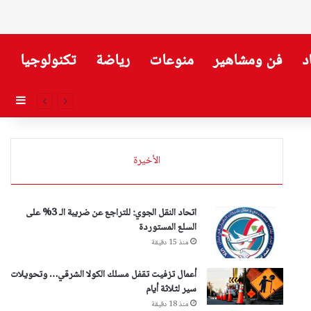
د
فن ومشاهير
منوعات
رياضة
تكنولوجيا
إضاف
الأخيرة
اتحاد النقل الجوي: للتراجع عن ضريبة الـ 3% على
السلع المستوردة
منذ 15 دقيقة
أعمال تزفيت تقفل مسلك الكولا الشرقي… وتحويلات
سير لثلاثة أيام
منذ 18 دقيقة