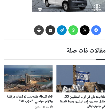
فيسبوك
‫X
واتساب
تيلقرام
مشاركة عبر البريد
طباعة
مقالات ذات صلة
قرار البيطار يقترب… توقيفات مرتقبة
كانا يخدمان في لواء المظليين 55..
واتهام سياسي لـ”حزب الله”
مقتل جنديين إسرائيليين بعبوة ناسفة
في جنوب لبنان
منذ 10 دقائق