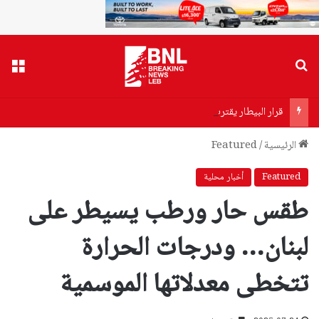
بحث عن
القا
قرار البيطار يقترب… توقيفات مرتقبة واتهام سياسي لـ”حزب الله”
الرئيسية
/
Featured
Featured
أخبار محلية
طقس حار ورطب يسيطر على
لبنان… ودرجات الحرارة
تتخطى معدلاتها الموسمية