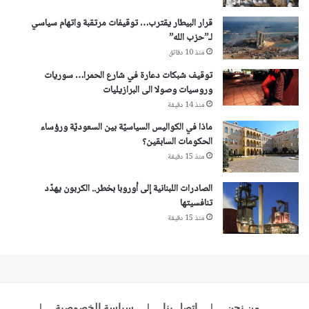
قرار البيطار يقترب… توقيفات مرتقبة واتهام سياسي
لـ”حزب الله”
منذ 10 دقائق
توقيف شبكات دعارة في شارع الحمرا… سوريات
وروسيات وصولا الى البرازيليات
منذ 14 دقيقة
ماذا في الكواليس السياسيّة بين السعوديّة ورؤساء
الحكومات السابقين؟
منذ 15 دقيقة
الصادرات اللبنانية إلى أوروبا بخطر.. الكربون يهدّد
تنافسيتها
منذ 15 دقيقة
من نحن
|
اتصل بنا
|
سياسة الخصوصية
|