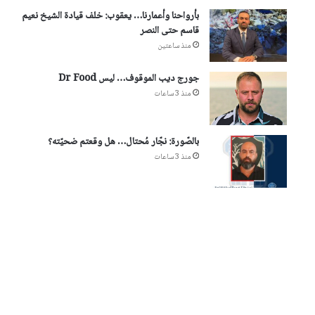
بأرواحنا وأعمارنا… يعقوب: خلف قيادة الشيخ نعيم
قاسم حتى النصر
منذ ساعتين
جورج ديب الموقوف… ليس Dr Food
منذ 3 ساعات
بالصّورة: نجّار مُحتال… هل وقعتم ضحيّته؟
منذ 3 ساعات