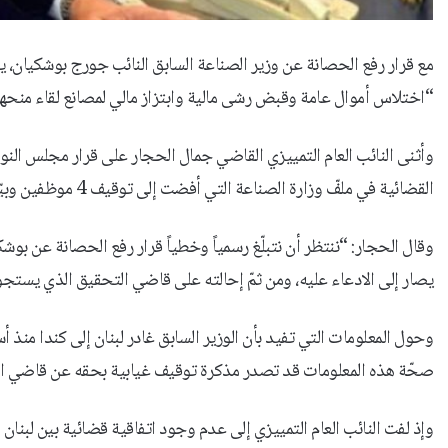
مع قرار رفع الحصانة عن وزير الصناعة السابق النائب جورج بوشكيان، 
“اختلاس أموال عامة وقبض رشى مالية وابتزاز مالي لمصانع لقاء منحه
وأثنى النائب العام التمييزي القاضي جمال الحجار على قرار مجلس النو
القضائية في ملفّ وزارة الصناعة التي أفضت إلى توقيف 4 موظفين وبيّنت دور بوشكيان في الارتكابات التي حصلت في الوزارة طيلة ولايته”.
وقال الحجار: “ننتظر أن نتبلّغ رسمياً وخطياً قرار رفع الحصانة عن بو
يصار إلى الادعاء عليه، ومن ثمّ إحالته على قاضي التحقيق الذي يستجو
وحول المعلومات التي تفيد بأن الوزير السابق غادر لبنان إلى كندا منذ
صحّة هذه المعلومات قد تصدر مذكرة توقيف غيابية بحقه عن قاضي التح
وإذ لفت النائب العام التمييزي إلى عدم وجود اتفاقية قضائية بين لبنان