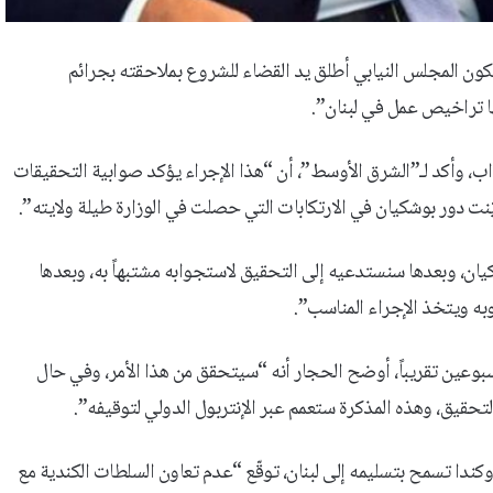
يكون المجلس النيابي أطلق يد القضاء للشروع بملاحقته بجرائم
ا تراخيص عمل في لبنان”.
اب، وأكد لـ”الشرق الأوسط”، أن “هذا الإجراء يؤكد صوابية التحقيقات
شكيان، وبعدها سنستدعيه إلى التحقيق لاستجوابه مشتبهاً به، وبعدها
به ويتخذ الإجراء المناسب”.
 أسبوعين تقريباً، أوضح الحجار أنه “سيتحقق من هذا الأمر، وفي حال
قيق، وهذه المذكرة ستعمم عبر الإنتربول الدولي لتوقيفه”.
 وكندا تسمح بتسليمه إلى لبنان، توقّع “عدم تعاون السلطات الكندية مع