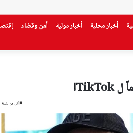
ية
أخبار محلية
أخبار دولية
أمن وقضاء
إقتصا
قي… وتحويلات سير لثلاثة أيام
TikT!
أقل من دقيقة