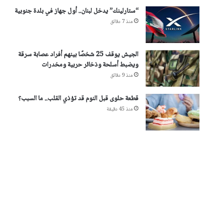
“ستارلينك” يدخل لبنان.. أول جهاز في بلدة جنوبية
منذ 7 دقائق
الجيش يوقف 25 شخصًا بينهم أفراد عصابة سرقة
ويضبط أسلحة وذخائر حربية ومخدرات
منذ 9 دقائق
قطعة حلوى قبل النوم قد تؤذي القلب.. ما السبب؟
منذ 45 دقيقة