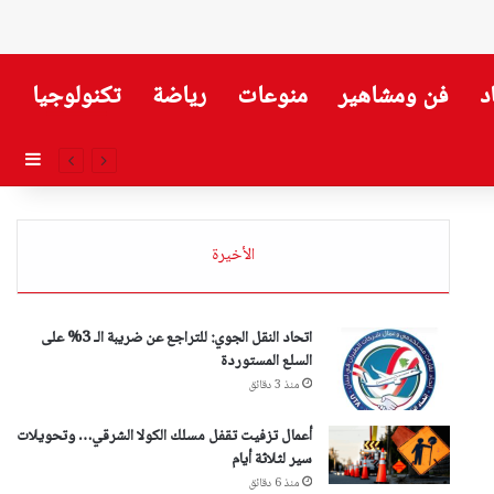
د
فن ومشاهير
منوعات
رياضة
تكنولوجيا
إضاف
الأخيرة
اتحاد النقل الجوي: للتراجع عن ضريبة الـ 3% على
السلع المستوردة
منذ 3 دقائق
أعمال تزفيت تقفل مسلك الكولا الشرقي… وتحويلات
سير لثلاثة أيام
منذ 6 دقائق