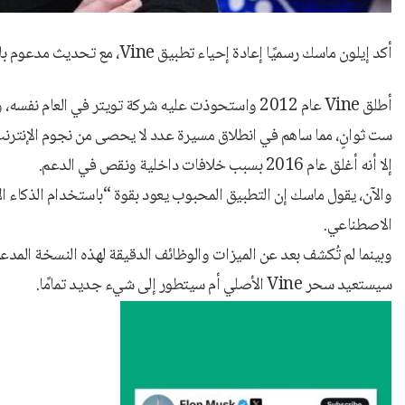
أكد إيلون ماسك رسميًا إعادة إحياء تطبيق Vine، مع تحديث مدعوم بالذكاء الاصطناعي.
أطلق Vine عام 2012 واستحوذت عليه شركة تويتر في ال
ست ثوانٍ، مما ساهم في انطلاق مسيرة عدد لا يحصى من نجوم الإنترنت
إلا أنه أغلق عام 2016 بسبب خلافات داخلية ونقص في الدعم.
والآن، يقول ماسك إن التطبيق المحبوب يعود بقوة “باستخدام الذكاء ا
الاصطناعي.
وبينما لم تُكشف بعد عن الميزات والوظائف الدقيقة لهذه النسخة المدعوم
سيستعيد سحر Vine الأصلي أم سيتطور إلى شيء جديد تمامًا.