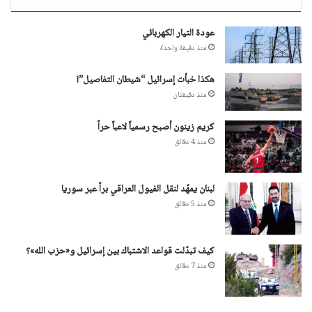
عودة التيار الكهربائي
منذ دقيقة واحدة
هكذا خبأت إسرائيل “شيطان التفاصيل”!
منذ دقيقتان
​كريم زينون​ أصبح رسمياً لاعباً حراً
منذ 4 دقائق
لبنان يمهّد لنقل الفيول العراقي براً عبر سوريا
منذ 5 دقائق
كيف تبدّلت قواعد الاشتباك بين إسرائيل و«حزب الله»؟
منذ 7 دقائق