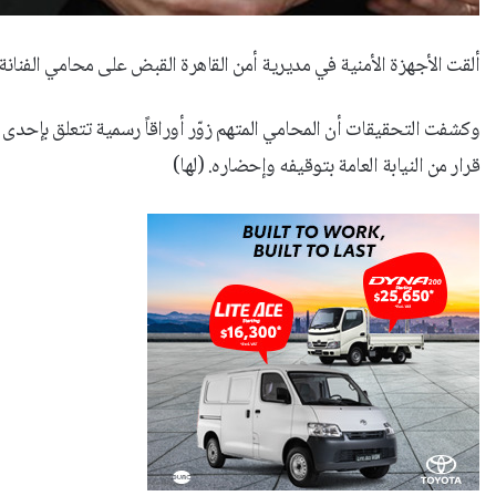
ألقت الأجهزة الأمنية في مديرية أمن القاهرة القبض على محامي الفنا
وكشفت التحقيقات أن المحامي المتهم زوّر أوراقاً رسمية تتعلق بإح
قرار من النيابة العامة بتوقيفه وإحضاره. (لها)