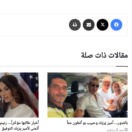
فيسبوك
‫X
مشاركة عبر البريد
طباعة
مقالات ذات صلة
بالصور… أمير يزبك وحبيب بو أنطون معاً
أخبار طالتها مؤخّراً… رني
أتمنى لأمير يزبك التوفيق
منذ 8 ساعات