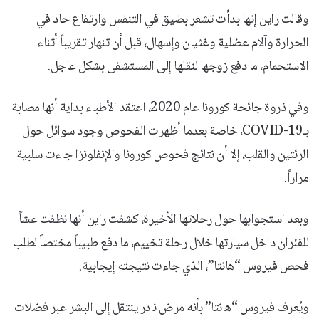
وقالت راين إنها بدأت تشعر بضيق في التنفس وارتفاع حاد في
الحرارة وآلام عضلية وغثيان وإسهال، قبل أن تنهار تقريباً أثناء
الاستحمام، ما دفع زوجها لنقلها إلى المستشفى بشكل عاجل.
وفي ذروة جائحة كورونا عام 2020، اعتقد الأطباء بداية أنها مصابة
بـCOVID-19، خاصة بعدما أظهرت الفحوص وجود سوائل حول
الرئتين والقلب، إلا أن نتائج فحوص كورونا والإنفلونزا جاءت سلبية
مراراً.
وبعد استجوابها حول رحلاتها الأخيرة، كشفت راين أنها نظفت عشاً
للفئران داخل سيارتها خلال رحلة تخييم، ما دفع طبيباً مختصاً لطلب
فحص فيروس “هانتا”، الذي جاءت نتيجته إيجابية.
ويُعرف فيروس “هانتا” بأنه مرض نادر ينتقل إلى البشر عبر فضلات