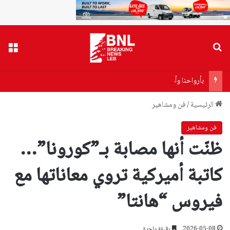
بحث عن
القا
بأرواحنا وأعمارنا… يعقوب: خلف قيادة الشيخ نعيم قاسم حتى النصر
الرئيسية
/
فن ومشاهير
فن ومشاهير
ظنّت أنها مصابة بـ”كورونا”…
كاتبة أميركية تروي معاناتها مع
فيروس “هانتا”
2026-05-08
دقيقة واحدة