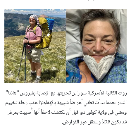
روت الكاتبة الأميركية سو راين تجربتها مع الإصابة بفيروس “هانتا”
النادر، بعدما بدأت تعاني أعراضاً شبيهة بالإنفلونزا عقب رحلة تخييم
ومشي في ولاية كولورادو، قبل أن تكتشف لاحقاً أنها أُصيبت بمرض
قد يكون قاتلاً وينتقل عبر القوارض.