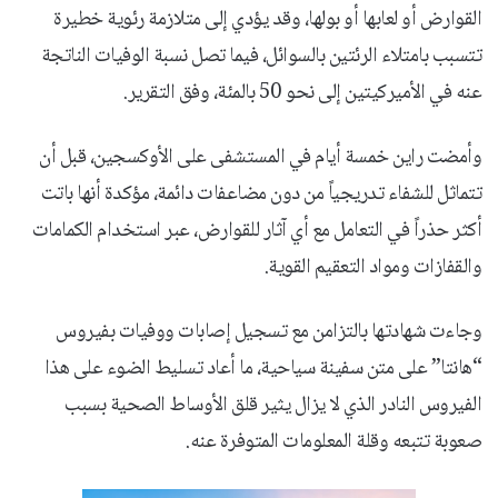
القوارض أو لعابها أو بولها، وقد يؤدي إلى متلازمة رئوية خطيرة
تتسبب بامتلاء الرئتين بالسوائل، فيما تصل نسبة الوفيات الناتجة
عنه في الأميركيتين إلى نحو 50 بالمئة، وفق التقرير.
وأمضت راين خمسة أيام في المستشفى على الأوكسجين، قبل أن
تتماثل للشفاء تدريجياً من دون مضاعفات دائمة، مؤكدة أنها باتت
أكثر حذراً في التعامل مع أي آثار للقوارض، عبر استخدام الكمامات
والقفازات ومواد التعقيم القوية.
وجاءت شهادتها بالتزامن مع تسجيل إصابات ووفيات بفيروس
“هانتا” على متن سفينة سياحية، ما أعاد تسليط الضوء على هذا
الفيروس النادر الذي لا يزال يثير قلق الأوساط الصحية بسبب
صعوبة تتبعه وقلة المعلومات المتوفرة عنه.