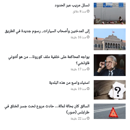
تسلل مريب عبر الحدود
منذ 8 دقائق
إلى المدخنين وأصحاب السيارات.. رسوم جديدة في الطريق
منذ 16 دقيقة
يواجه المحاكمة على خلفية ملف كورونا… من هو أنتوني
فاوتشي؟
منذ 17 دقيقة
استياء واسع من هذه البلدية
منذ 19 دقيقة
السائق كان بحالة ثمالة… حادث مروع تحت جسر الخناق في
طرابلس (صور)
منذ 22 دقيقة