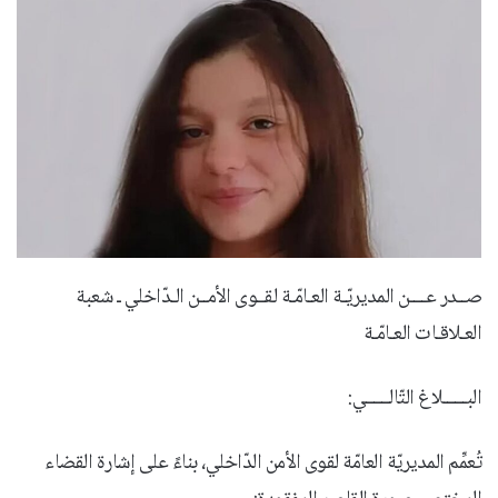
صــدر عــــن المديريّـة العـامّـة لقــوى الأمــن الـدّاخلي ـ شعبة
العـلاقـات العـامّـة
البــــــلاغ التّالــــــي:
تُعمِّم المديريّة العامّة لقوى الأمن الدّاخلي، بناءً على إشارة القضاء