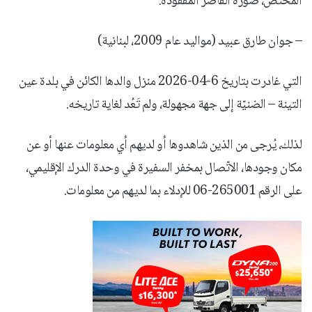
المختص، صورة القاصر المفقودة:
– جوان طارق عبيد (مواليد عام 2009، لبنانية)
التي غادرت بتاريخ 6-04-2026 منزل والدها الكائن في بلدة عين
التينة – الضنيّة إلى جهة مجهولة، ولم تَعُد لغاية تاريخه.
لذلك، يُرجى من الذين شاهدوها أو لديهم أي معلومات عنها أو عن
مكان وجودها، الاتّصال بمخفر السفيرة في وحدة الدرك الإقليمي،
على الرقم 265001-06 للإدلاء بما لديهم من معلومات.