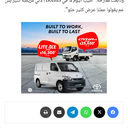
وتابعت ممازحة: “طيب اليوم ما في Bonus؟ لأني مريضة كتير بس
عم يقولوا عملنا عرض كتير حلو”.
فيسبوك
‫X
واتساب
تيلقرام
مشاركة عبر البريد
طباعة