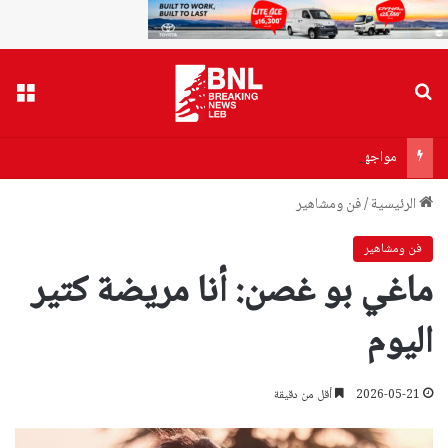
بحث عن
القا
مواجهة الاحتكار والتواطؤ… البساط يراهن على هيئة المنافسة
الرئيسية
/
فن ومشاهير
فن ومشاهير
ماغي بو غصن: أنا مريضة كتير
اليوم
2026-05-21
أقل من دقيقة