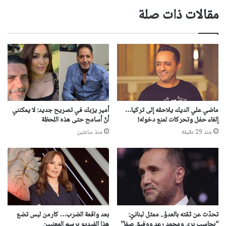
مقالات ذات صلة
ماضي علي الديك يلاحقه إلى تركيا…
أمير يزبك في تصريح جديد: لا يمكنني
إلغاء حفل وتحركات لمنع دخوله!
أنّ أسامح حتى هذه اللحظة
منذ 29 دقيقة
منذ ساعتين
تحدّث عن ثقته بالعدوّ.. ممثل لبنانيّ:
بعد واقعة الضرب… كارمن لبس تضع
“بحاسب بري ومحمد رعد ووفيق صفا”
هذا الفيديو برسم المعنيين