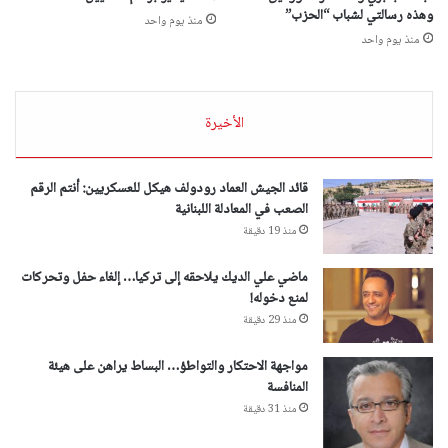
وهذه رسالتي لشباب “الحزب”
منذ يوم واحد
منذ يوم واحد
الأخيرة
‏قائد الجيش العماد رودولف هيكل للعسكريين: أنتم الرقم
الصعب في المعادلة اللبنانية
منذ 19 دقيقة
ماضي علي الديك يلاحقه إلى تركيا… إلغاء حفل وتحركات
لمنع دخوله!
منذ 29 دقيقة
مواجهة الاحتكار والتواطؤ… البساط يراهن على هيئة
المنافسة
منذ 31 دقيقة