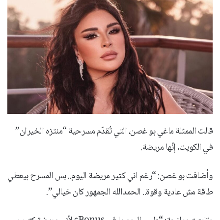
قالت الممثلة ماغي بو غصن، التي تُقدّم مسرحية “منتزه الخيران”
في الكويت، إنّها مريضة.
وأضافت بو غصن: “رغم اني كتير مريضة اليوم.. بس المسرح بيعطي
طاقة مش عادية وقوة.. الحمدالله الجمهور كان خيالي”.