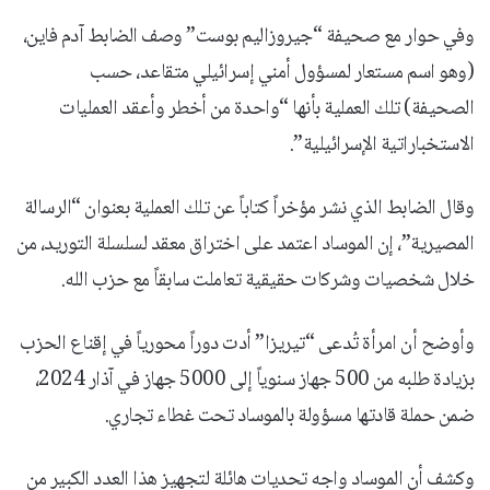
وفي حوار مع صحيفة “جيروزاليم بوست” وصف الضابط آدم فاين،
(وهو اسم مستعار لمسؤول أمني إسرائيلي متقاعد، حسب
الصحيفة) تلك العملية بأنها “واحدة من أخطر وأعقد العمليات
الاستخباراتية الإسرائيلية”.
وقال الضابط الذي نشر مؤخراً كتاباً عن تلك العملية بعنوان “الرسالة
المصيرية”، إن الموساد اعتمد على اختراق معقد لسلسلة التوريد، من
خلال شخصيات وشركات حقيقية تعاملت سابقاً مع حزب الله.
وأوضح أن امرأة تُدعى “تيريزا” أدت دوراً محورياً في إقناع الحزب
بزيادة طلبه من 500 جهاز سنوياً إلى 5000 جهاز في آذار 2024،
ضمن حملة قادتها مسؤولة بالموساد تحت غطاء تجاري.
وكشف أن الموساد واجه تحديات هائلة لتجهيز هذا العدد الكبير من