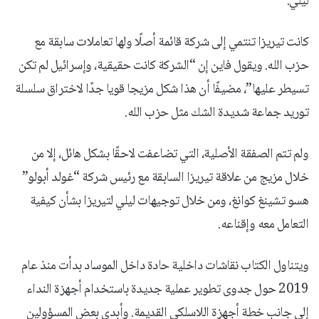
ليلي.
كانت تيريزا تنتمي إلى شركة قائمة أصلًا ولها تعاملات سابقة مع
حزب الله. ويقول فاين إن “الشركة كانت حقيقية، وإسرائيل لم تكن
تسيطر عليها”، مضيفًا أن هذا شكل مزيجا قويا جدًا لاختراق سلسلة
توريد جماعة شديدة الشك مثل حزب الله.
ولم تتم الصفقة الأصلية، التي تضاعفت لاحقًا بشكل هائل، إلا من
خلال مزيج من علاقة تيريزا السابقة مع رئيس شركة “غولد أبولو”
هسو تشينغ كوانغ، ومن خلال توجيهات ليلي لتيريزا بشأن كيفية
التعامل معه وإقناعه.
ويتناول الكتاب نقاشات داخلية حادة داخل الموساد بدأت منذ عام
2019 حول جدوى تطوير عملية جديدة باستخدام أجهزة النداء
إلى جانب خطة أجهزة اللاسلكي القديمة. وأبدى بعض المسؤولين