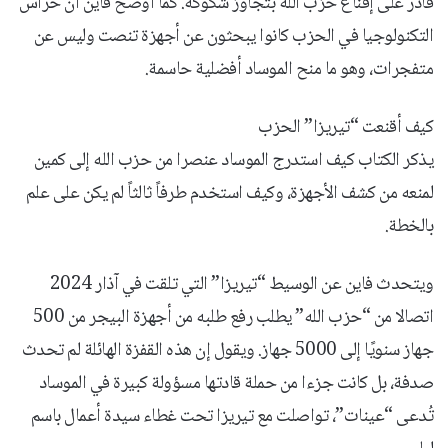
قادر على إقناع حزب الله بتجاوز شكوكه. كما أوضح فاين أن حراس
التكنولوجيا في الحزب كانوا يبحثون عن أجهزة تنصت وليس عن
متفجرات، وهو ما منح الموساد أفضلية حاسمة.
كيف أقنعت “تيريزا” الحزب
يذكر الكتاب كيف استدرج الموساد عنصرا من حزب الله إلى كمين
لمنعه من كشف الأجهزة، وكيف استخدم طرفاً ثالثاً لم يكن على علم
بالخطة.
ويتحدث فاين عن الوسيط “تيريزا” التي تلقت في آذار 2024
اتصالا من “حزب الله” يطلب رفع طلبه من أجهزة البيجر من 500
جهاز سنويًا إلى 5000 جهاز. ويقول إن هذه القفزة الهائلة لم تحدث
صدفة، بل كانت جزءا من حملة قادتها مسؤولة كبيرة في الموساد
تُدعى “عينات”، تواصلت مع تيريزا تحت غطاء سيدة أعمال باسم