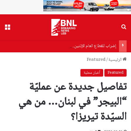
بحث عن
القا
إضراب للقطاع العام الإثنين.. وتصعيد تدريجي!
الرئيسية
/
Featured
Featured
أخبار محلية
تفاصيل جديدة عن عمليّة
“البيجر” في لبنان… من هي
السيّدة تيريزا؟