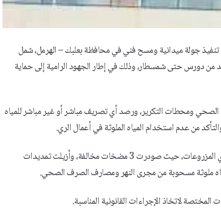
ك، تنفيذ جولة ميدانية ومسح فني في محافظة بعلبك – الهرمل، شمل
تد من دورس حتى شمسطار، وذلك في إطار الجهود الرامية إلى حماية
الصحي ومحطات التكرير، ورصد أي تصريف مباشر أو غير مباشر للمياه
التأكد من عدم استخدام المياه الملوثة في أعمال الري.
وأشار إلى أنه بنتيجة المسح، تم ضبط تعديات واستعمال مياه ملوثة لري المزروعات، حيث صودرت 3 مضخات مخالفة، وأزيلت تمديدات
ياه ملوثة مسحوبة من مجرى النهر ومصارف الصرف الصحي.
 المختصة لاتخاذ الإجراءات القانونية المناسبة.