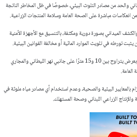
اني والحد من مصادر التلوث البيئي، خصوصًا في ظل المخاطر الناتجة
 من انعكاسات مباشرة على الصحة العامة وسلامة المنتجات الزراعية.
لكشف الميداني بصورة دورية ومكثفة، بالتنسيق مع الأجهزة الأمنية
يثبت تورطه في تلويث الموارد المائية أو مخالفة القوانين البيئية.
كما جددت المصلحة مطالبتها بمنع أي نشاط زراعي ضمن الحرم النهري بعرض يتراوح بين 10 و15 مترًا على جانبي نهر الليطاني والمجاري
 العامة.
ام بالمعايير البيئية والصحية، وعدم استخدام أي مصادر مياه ملوثة في
ة والإنتاج الزراعي اللبناني وصحة المستهلك.