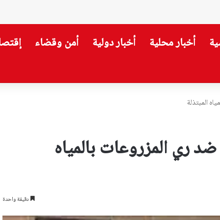
ية
أخبار محلية
أخبار دولية
أمن وقضاء
إقتصا
ارة”… نزع السلاح يبدأ من هنا!
ياه المبتذلة
 ضد ري المزروعات بالمياه
دقيقة واحدة