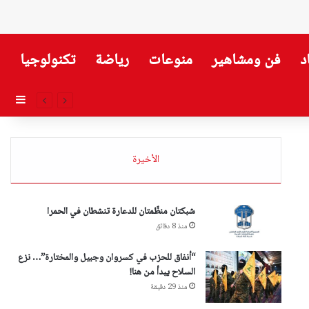
د
فن ومشاهير
منوعات
رياضة
تكنولوجيا
إضاف
الأخيرة
شبكتان منظّمتان للدعارة تنشطان في الحمرا
منذ 8 دقائق
“أنفاق للحزب في كسروان وجبيل والمختارة”… نزع
السلاح يبدأ من هنا!
منذ 29 دقيقة