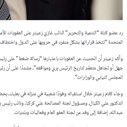
رد عضو كتلة “التنمية والتحرير” النائب غازي زعيتر على العقوبات الأمير
المتحدة “تتخذ قراراتها بشكل منفرد في حروبها على الدول واختطاف 
وأكد زعيتر أن الحديث عن العقوبات باعتبارها “رسالة ضغط” على رئيس 
جهل أو تجاهل متعمّد لتاريخ الرئيس بري ومواقفه”، مشددًا على أن رئ
المجلس النيابي والوزارات”.
وجاء كلام زعيتر خلال استقباله وفودًا شعبية في منزله في بعلبك، 
الدكتور علي الكيال، ومسؤول لجنة المصالحة علي كركبا، ونائب رئي
عبدالله، إضافة إلى وفد من لجنة العفو العام وفعاليات وبلديات.