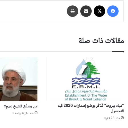
فيسبوك
‫X
مشاركة عبر البريد
طباعة
مقالات ذات صلة
“مياه بيروت” تُذكّر بوضع إصدارات 2026 قيد
من يصدّق الشيخ نعيم؟
التحصيل
منذ دقيقة واحدة
منذ 28 ثانية