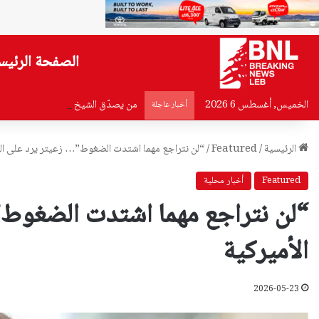
الصفحة الرئيس
الخميس, أغسطس 6 2026
من يصدّق الشيخ نعيم؟
أخبار عاجلة
الرئيسية
/
Featured
/
“لن نتراجع مهما اشتدت الضغوط”… زعيتر يرد على الع
Featured
أخبار محلية
“لن نتراجع مهما اشتدت الضغوط”
الأميركية
2026-05-23