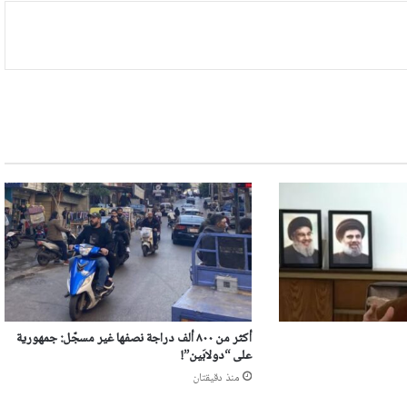
أكثر من ٨٠٠ ألف دراجة نصفها غير مسجّل: جمهورية
على “دولابَين”!
منذ دقيقتان