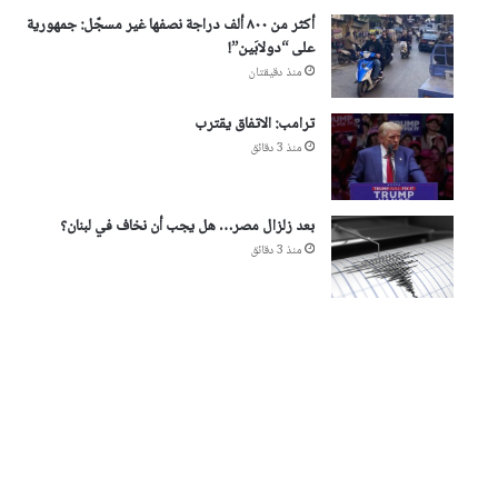
أكثر من ٨٠٠ ألف دراجة نصفها غير مسجّل: جمهورية
على “دولابَين”!
منذ دقيقتان
ترامب: الاتفاق يقترب
منذ 3 دقائق
بعد زلزال مصر… هل يجب أن نخاف في لبنان؟
منذ 3 دقائق