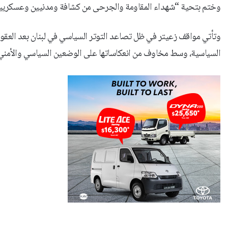
وختم بتحية “شهداء المقاومة والجرحى من كشافة ومدنيين وعسكريين و
وتأتي مواقف زعيتر في ظل تصاعد التوتر السياسي في لبنان بعد العقوبات 
السياسية، وسط مخاوف من انعكاساتها على الوضعين السياسي والأمني ف