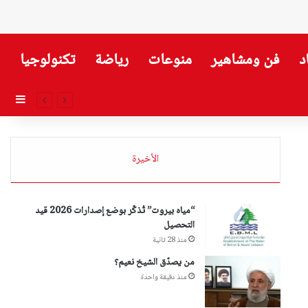
د
فن ومشاهير
منوعات
رياضة
تكنولوجيا
إضاف
الأخيرة
“مياه بيروت” تُذكّر بوضع إصدارات 2026 قيد
التحصيل
منذ 28 ثانية
من يصدّق الشيخ نعيم؟
منذ دقيقة واحدة