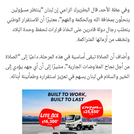
وفي عظة الأحد، قال البطريرك الراعي إن لبنان “ينتظر مسؤولين
يتحلّون بمخافة الله وبالحكمة والفهم”، معتبرًا أن الاستقرار الوطني
يتطلب رجال دولة قادرين على اتخاذ قرارات تحفظ وحدة البلاد
وتخفف من أزماتها المتراكمة.
وأضاف أن الصلاة تبقى أساسية في هذه المرحلة، داعيًا إلى “الصلاة
من أجل نجاح المفاوضات الجارية”، مشيرًا إلى أن أي جهد يؤدي إلى
الخير والسلام في لبنان يسهم في تعزيز استقراره وطمأنينة أبنائه.