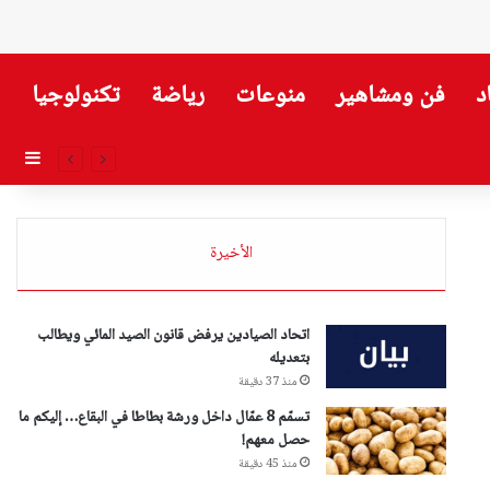
د
فن ومشاهير
منوعات
رياضة
تكنولوجيا
إضاف
الأخيرة
اتحاد الصيادين يرفض قانون الصيد المائي ويطالب
بتعديله
منذ 37 دقيقة
تسمّم 8 عمّال داخل ورشة بطاطا في البقاع… إليكم ما
حصل معهم!
منذ 45 دقيقة