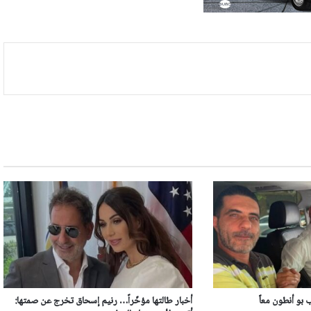
بو أنطون معاً
أخبار طالتها مؤخّراً… رنيم إسحاق تخرج عن صمتها: