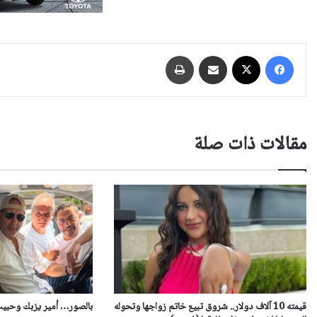
فيسبوك
‫X
مشاركة عبر البريد
طباعة
مقالات ذات صلة
قيمته 10 آلاف دولار.. شروق تبيع خاتم زواجها وتحوله
بالصور… أمير يزبك وحبيب 