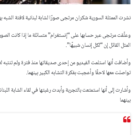
نشرت الممثلة السورية شكران مرتجى صورًا لشابة لبنانية لافتة الشبه بها
وعلّقت مرتجى عبر حسابها على “إنستغرام” متسائلة ما إذا كانت الصور
المثل القائل إن “لكل إنسان شبيهًا”.
وأضافت أنها استلمت الفيديو من إحدى صديقاتها منذ فترة ولم تنتبه له
تواصلت معها لاحقًا وأعجبت بفكرة التشابه الكبير بينهما.
وأشارت إلى أنها استمتعت بالتجربة وأبدت رغبتها في لقاء الشابة اللبنان
بينهما