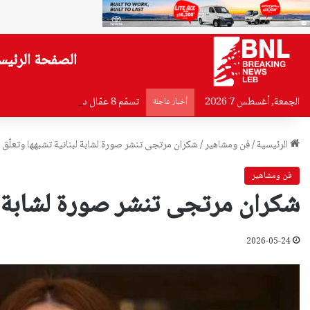
الصفحة الرئيس
الجمعة, أغسطس 7 2026
تسمّم 8 عمّال داخل ورشة بطاطا في البقاع… إليكم ما حصل معهم!
أخبار عاجلة
الرئيسية
/
فن ومشاهير
/
شكران مرتجى تنشر صورة لشابة لبنانية تشبهها وتعلّق 
فن ومشاهير
شكران مرتجى تنشر صورة لشابة لب
2026-05-24