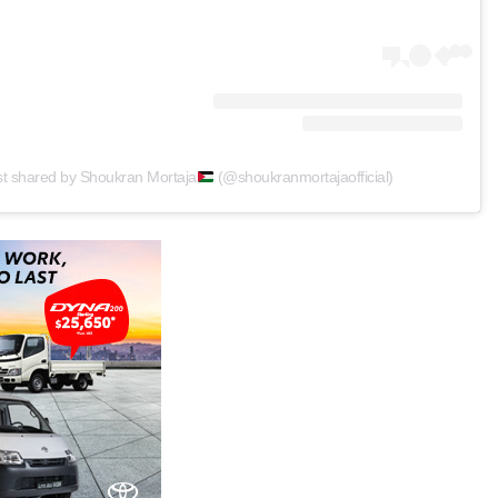
st shared by Shoukran Mortaja
(@shoukranmortajaofficial)