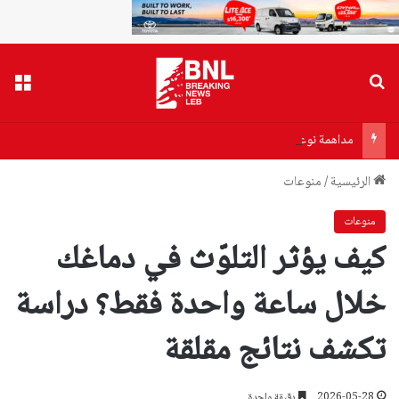
بحث عن
القا
مداهمة نوعية في حارة حريك.. توقيف مروّج وضبط كميات كبيرة ومتنوعة من المخدرات
الرئيسية
/
منوعات
منوعات
كيف يؤثر التلوّث في دماغك
خلال ساعة واحدة فقط؟ دراسة
تكشف نتائج مقلقة
2026-05-28
دقيقة واحدة