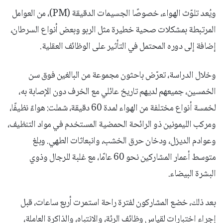
ويُعد تلوّث الهواء، خصوصًا الجسيمات الدقيقة (PM)، من العوامل
المرتبطة بمشكلات صحية خطيرة مثل الربو وبعض أنواع السرطان،
إضافة إلى دوره المحتمل في التأثير على الوظائف العقلية.
وخلال الدراسة، تعرّض باحثون مجموعة من البالغين فوق سن
الخمسين، جميعهم لديهم تاريخ عائلي مع الخرف دون الإصابة به،
لخمسة أنواع مختلفة من الهواء لمدة 60 دقيقة، شملت: هواءً نظيفًا،
ومركب الليمونين ذو الرائحة الحمضية المستخدم في مواد التنظيف،
وعوادم الديزل، ودخان حرق الخشب، وانبعاثات الطهي. وبلغ
متوسط أعمار المشاركين نحو 60 عامًا، مع غلبة للرجال وذوي
البشرة البيضاء.
بعد ذلك، خضع المشاركون لفترة راحة استمرت أربع ساعات، قبل
إجراء اختبارات لقياس وظائف الرئة، والانتباه، والذاكرة العاملة،