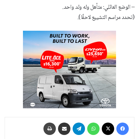
– الوضع العائلي: متأهل وله ولد واحد.
(تحدد مراسم التشييع لاحقًا).
فيسبوك
‫X
واتساب
تيلقرام
مشاركة عبر البريد
طباعة