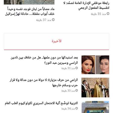
رابطة موظفي الإدارة العامة تصعّد: لا
لتقسيط المفعول الرجعي
عاد مصاباً من لبنان فوجد نفسه وحيداً
خلف أبواب مقفلة… حادثة تهزّ إسرائيل
منذ 35 دقيقة
منذ 37 دقيقة
الأخيرة
بعد استبدالها من دون علمها.. هل من خلاف بين نادين
الراسي وسيرين عبد النور؟
منذ 31 دقيقة
الراعي من حرف مزيارة: لا دولة من دون عدالة ولا قرار
حرب وسلام خارجها
منذ 33 دقيقة
التربية توضّح آلية الامتحان السريري لكولوكيوم الطب العام
منذ 34 دقيقة