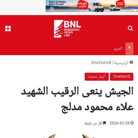
بحث عن
القا
التربية توضّح آلية الامتحان السريري لكولوكيوم الطب العام
الرئيسية
/
Featured
Featured
أخبار محلية
الجيش ينعى الرقيب الشهيد
علاء محمود مدلج
2026-05-28
أقل من دقيقة