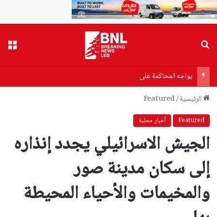
بحث عن
القا
يواجه المحاكمة على خلفية ملف كورونا… من هو أنتوني فاوتشي؟
الرئيسية
/
Featured
Featured
أخبار محلية
الجيش الاسرائيلي يجدد إنذاره
إلى سكان مدينة صور
والمخيمات والأحياء المحيطة