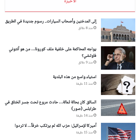
الأخيرة
إلى المدخنين وأصحاب السيارات.. رسوم جديدة في الطريق
منذ 8 دقائق
يواجه المحاكمة على خلفية ملف كورونا… من هو أنتوني
فاوتشي؟
منذ 9 دقائق
استياء واسع من هذه البلدية
منذ 11 دقيقة
السائق كان بحالة ثمالة… حادث مروع تحت جسر الخناق في
طرابلس (صور)
منذ 14 دقيقة
أميركا لإسرائيل: حزب الله لم يرتكب خرقاً… لا تردوا
منذ 15 دقيقة