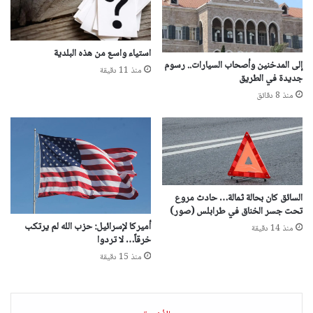
استياء واسع من هذه البلدية
إلى المدخنين وأصحاب السيارات.. رسوم
منذ 11 دقيقة
جديدة في الطريق
منذ 8 دقائق
السائق كان بحالة ثمالة… حادث مروع
تحت جسر الخناق في طرابلس (صور)
أميركا لإسرائيل: حزب الله لم يرتكب
منذ 14 دقيقة
خرقاً… لا تردوا
منذ 15 دقيقة