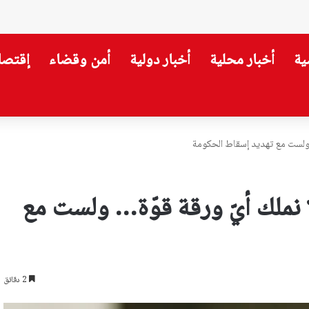
ية
أخبار محلية
أخبار دولية
أمن وقضاء
إقتصا
ة المعونات الجامعي – جبيل
… ولست مع تهديد إسقاط الحكومة
 نملك أيّ ورقة قوّة… ولست مع
2 دقائق