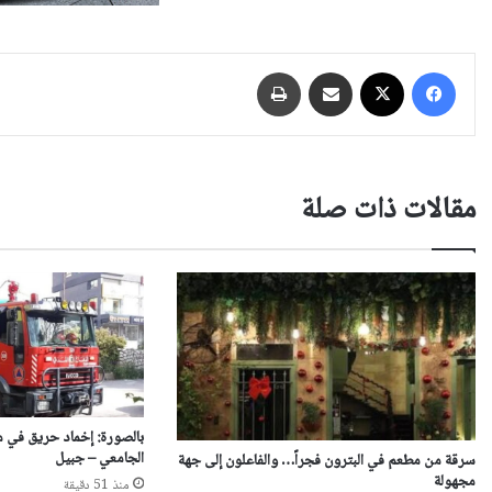
فيسبوك
‫X
مشاركة عبر البريد
طباعة
مقالات ذات صلة
بالصورة: إخماد حريق في 
الجامعي – جبيل
سرقة من مطعم في البترون فجراً… والفاعلون إلى جهة
مجهولة
منذ 51 دقيقة