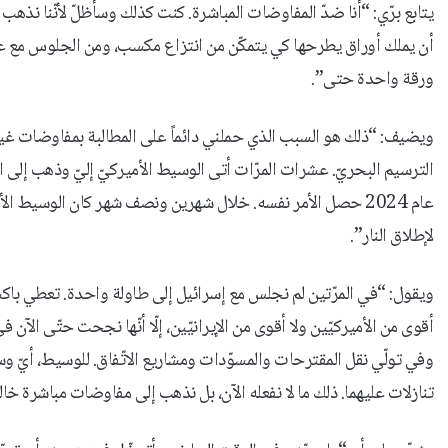
يتابع برّي: “أنا ضدّ المفاوضات المباشرة. كنت كذلك وسأظلّ لأنّنا نذه
أن يملك أوراق يطرحها كي يتمكّن من انتزاع مكسب، ومن الجلوس مع عدوّ 
ورقة واحدة حتى”.
الترسيم البحريّ. عشرات المرّات أتى الوسيط الأميركيّ إليّ وذهب إلى الإ
عام 2024 حصل الأمر نفسه. خلال شهرين ونصف شهر كان الوسيط ال
لإطلاق النار”.
ويقول: “في المرّتين لم نجلس مع إسرائيل إلى طاولة واحدة. تعطي باك
أقوى من الأميركيّين ولا أقوى من الإيرانيّين، إلّا أنّها نجحت حتّى الآن
وفي تولّي نقل المقترحات والمسوّدات ومشاريع الاتّفاق. للوسيط، أي
تنازلات عليهما. ذلك ما لا نفعله الآن، بل نذهب إلى مفاوضات مباشرة خالي 