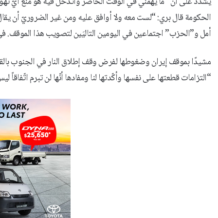
يشدّد على أن “ما يهمّني في الوقت الحاضر وأتدخّل فيه هو منع أيّ تهوّ
الحكومة قال بري: “لست معه ولا أوافق عليه ومن غير الضروريّ أن يقال 
أمل و”الحزب” اجتماعين في اليومين التاليَين لتصويب هذا الموقف. في 
مشيدًا بموقف إيران وضغوطها لفرض وقف إطلاق النار في الجنوب بالقول إنّ
“التزامات قطعتها على نفسها وأكّدتها لنا ومفادها أنّها لن تبرم اتّفاقاً لي