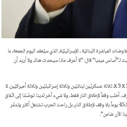
اوضات المباشرة اللبنانيّة ـ الإسرائيليّة، الذي سيُعقد اليوم الجمعة، ما
يث لـ”أساس ميديا” قال: “لا أعرف ماذا سيحدث هناك ولا أريد أن
يقول: “أعرف أنّ الذين يجلسون إلى الطاولة (في واشنطن الجمعة) 3 x 3 x 3. ثلاثة عسكريّين لبنانيّين وثلاثة إسرائيليّين وثلاثة أميركيّين. لا
. أطلب وقفاً لإطلاق النار فقط، ولا شيء آخر لدينا. توصّلنا إلى اتّفاق
لوقف إطلاق النار أربع مرّات لم يُحترم في أيّ منها ونحن الآن في هدنة الـ45 يوماً بلا وقف لإطلاق النار، بل راحت الحرب تشتعل أكثر وتدمّر
نا الآن ضامن”.