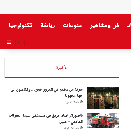
د
فن ومشاهير
منوعات
رياضة
تكنولوجيا
إضاف
الأخيرة
سرقة من مطعم في البترون فجراً… والفاعلون إلى
جهة مجهولة
منذ 9 دقائق
بالصورة: إخماد حريق في مستشفى سيدة المعونات
الجامعي – جبيل
منذ 51 دقيقة