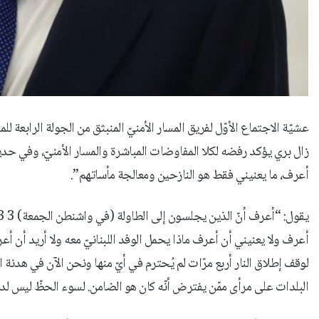
عشيّة الاجتماع الأوّل لفريق المسار الأمنيّ المنبثق من الجولة الرابعة للمف
زال بري يؤكد رفضه لكلا المفاوضات المباشرة والمسار الأمنيّ، وفي حد
أعرف، ما يعنيني فقط هو النازحين ومعالجة مأساتهم”.
أعرف ولا يعنيني أن أعرف ماذا يحمل الوفد اللبنانيّ معه ولا أريد أن أعرف
البلدات على مرأى ممّن يفترض أنّه كان هو الضامن. لسوء الحظّ ليس لدي