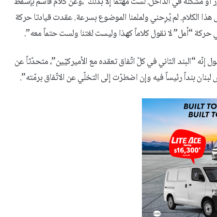
ر أو مشكلة في الداخل. لست مهتمّاً إلّا بذلك”،وعن كلام قاسم بإسقط
هذا الكلام. لم يُرِحني ولملمنا الموضوع بسرعة. عقدت قيادتا حركة
حركة “أمل” لا نقول كلاماً كهذا وليست لغتنا ولست حتماً معه”.
ه “البند الثاني في كلّ اتّفاق تعقده مع الأميركيّين”، متحدّثاً عن
س لبنان بنداً رئيساً فيه وإن اضطرّت إلى التخلّي عن الاتّفاق برمّته”.