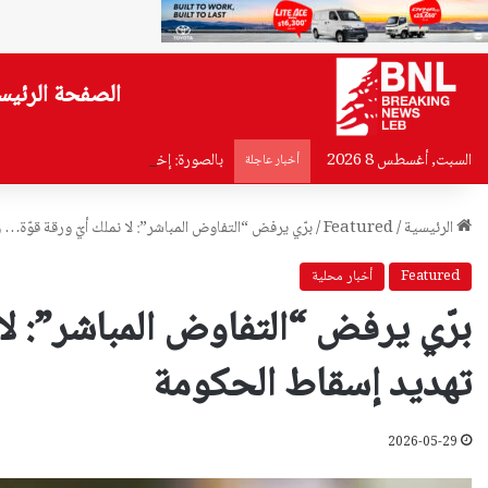
الصفحة الرئيس
السبت, أغسطس 8 2026
بالصورة: إخماد حريق في مستشفى سيد
أخبار عاجلة
الرئيسية
/
Featured
/
برّي يرفض “التفاوض المباشر”: لا نملك أيّ ورقة قوّة
Featured
أخبار محلية
برّي يرفض “التفاوض المباشر”: لا
تهديد إسقاط الحكومة
2026-05-29