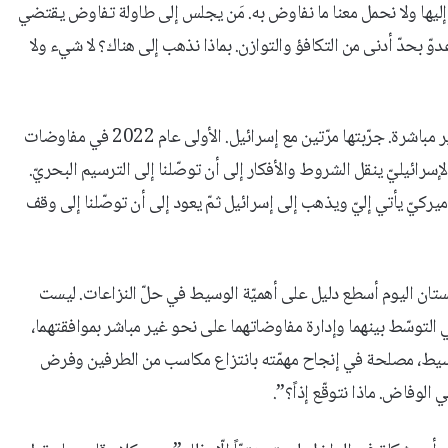
ب إليها ولا نحمل معنا ما نفاوض به. مَن يجلس إلى طاولة تفاوض يقتضي
بحدّ أدنى من التكافؤ والتوازن. بماذا نذهب إلى هناك؟ لا شيء ولا
ويضيف: “ذلك هو السبب الذي حملني دائماً على المطالبة بمفاوضات غير مباشرة. جرّبتها مرّتين مع إسرائيل. الأولى عام 2022 في مفاوضات
سرائيليّ ينقل الشروط والأفكار إلى أن توصّلنا إلى الترسيم البحريّ.
أميركيّ يأتي إليّ ويذهب إلى إسرائيل ثمّ يعود إلى أن توصّلنا إلى وقف
ستان اليوم أسطع دليل على أهميّة الوسيط في حلّ النزاعات. ليست
 في التوسّط بينهما وإدارة مفاوضاتهما على نحو غير مباشر بموافقتهما،
ّ وسيط، مصلحة في إنجاح مهمّته بانتزاع مكاسب من الطرفين وفرض
الوفاض. ماذا نتوقّع إذاً؟”.