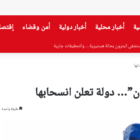
ية
أخبار محلية
أخبار دولية
أمن وقضاء
إقتصا
وزير الصحة…هذا ما جاء فيه!
بها
ون”… دولة تعلن انسحابها
دقيقة واحدة