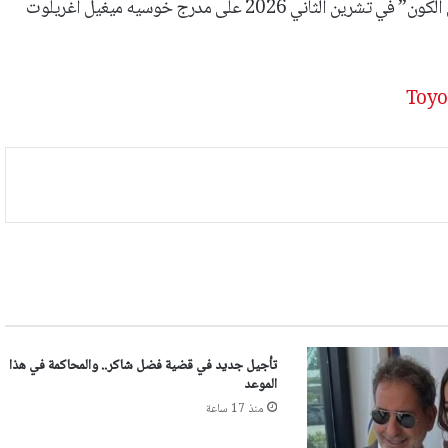
ومن المقرر أن تُقام النسخة الخامسة والسبعون من مسابقة “ملكة جمال الكون” في تشرين الثاني 2026 على مدرج خوسيه ميغيل أغريلوت
تأجيل جديد في قضية فضل شاكر.. والمحاكمة في هذا
الموعد
منذ 17 ساعة