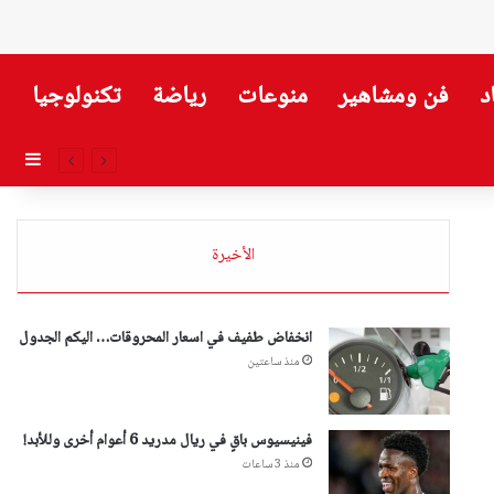
د
فن ومشاهير
منوعات
رياضة
تكنولوجيا
إضاف
الأخيرة
انخفاض طفيف في اسعار المحروقات… اليكم الجدول
منذ ساعتين
فينيسيوس باقٍ في ريال مدريد 6 أعوام أخرى وللأبد!
منذ 3 ساعات