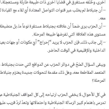
أخرى، وخَلَفه مستغرق في قضايا أخرى ذات طبيعة طارئة ومستعجلة، لي
– أن جنبلاط لم يطلب عبر قنوات التواصل المعتادة أيّ لقاء مع القياد
معه.
– أن الحزب يرى ضمناً أن علاقته بجنبلاط مستقرة نوعاً ما، بل منضبط
مستوى هذه العلاقة التي تفرضها طبيعة المرحلة.
– إلى جانب ذلك، فإن الحزب لا يريد “إحراج” أيّ مكونات أو جهات بعين
الداخلية والإقليمية في الوقت الحاضر.
ويبقى السؤال الملحّ في دوائر الحزب عن الدوافع التي حدت بجنبلاط
المتعمد المقاطعة معه، وهل ذلك مقدمة لتحولات جديدة يعتزم جنبلاط ا
المرحلة؟
في كل الأحوال، لا يخفي الحزب ارتياحه إلى كل المواقف الجنبلاطية من
تدرس باهتمام كبير الرسالة الجنبلاطية واحتمالاتها وتعدّ لردّ قريب علي