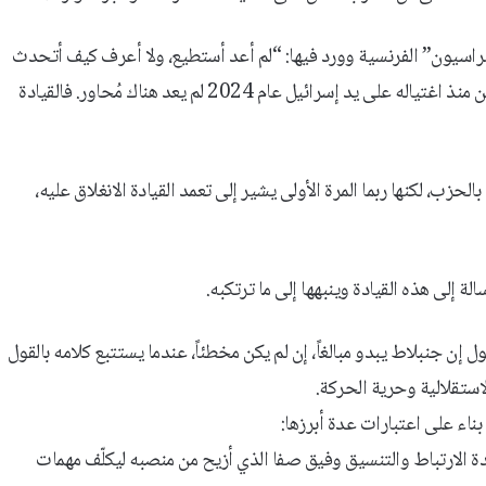
يبراسيون” الفرنسية وورد فيها: “لم أعد أستطيع، ولا أعرف كيف أتحدث
مع حزب الله. في زمن نصرالله كنت أستطيع التواصل معه والنقاش، ولكن منذ اغتياله على يد إسرائيل عام 2024 لم يعد هناك مُحاور. فالقيادة
حزب، لكنها ربما المرة الأولى يشير إلى تعمد القيادة الانغلاق عليه،
ة إلى هذه القيادة وينبهها إلى ما ترتكبه.
إن جنبلاط يبدو مبالغاً، إن لم يكن مخطئاً، عندما يستتبع كلامه بالقول
استقلالية وحرية الحركة.
ناء على اعتبارات عدة أبرزها:
دة الارتباط والتنسيق وفيق صفا الذي أزيح من منصبه ليكلّف مهمات