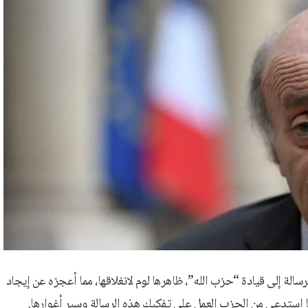
لة إلى قيادة “حزب الله”، ظاهرها لوم لانغلاقها، مما أعجزه عن إيجاد
ما استدعى من الحزب العمل على تفكيك هذه الرسالة وسبر أغوارها.