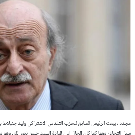
مجددا، يبعث الرئيس السابق للحزب التقدمي الاشتراكي وليد جنبلاط برسا
سبل التحاور معها كما كان الحال إبان قيادة السيد حسن نصرالله، وهو 