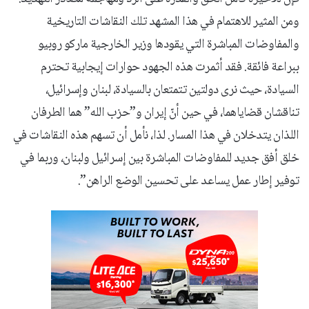
ومن المثير للاهتمام في هذا المشهد تلك النقاشات التاريخية
والمفاوضات المباشرة التي يقودها وزير الخارجية ماركو روبيو
ببراعة فائقة. فقد أثمرت هذه الجهود حوارات إيجابية تحترم
السيادة، حيث نرى دولتين تتمتعان بالسيادة، لبنان وإسرائيل،
تناقشان قضاياهما، في حين أنّ إيران و”حزب الله” هما الطرفان
اللذان يتدخلان في هذا المسار. لذا، نأمل أن تسهم هذه النقاشات في
خلق أفق جديد للمفاوضات المباشرة بين إسرائيل ولبنان، وربما في
توفير إطار عمل يساعد على تحسين الوضع الراهن”.