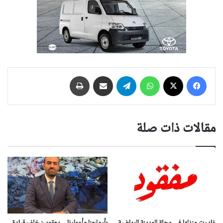
فيسبوك
‫X
واتساب
تيلقرام
مشاركة عبر البريد
طباعة
مقالات ذات صلة
غادرت منزلها في محلة المدينة الرياضية
بأرواحنا وأعمارنا… يعقوب: خلف قيادة