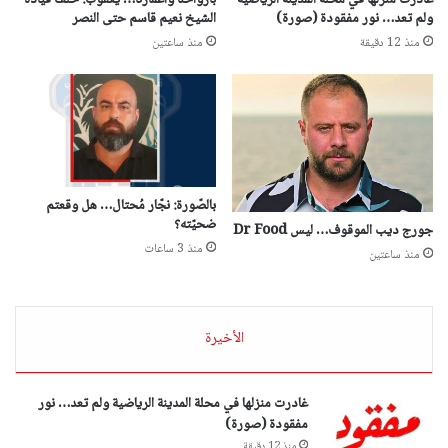
ولم تعد… نور مفقودة (صورة)
الشيخ نعيم قاسم حتى النصر
منذ 12 دقيقة
منذ ساعتين
بالصّورة: نجّار مُحتال… هل وقعتم
ضحيّته؟
جورج ديب الموقوف… ليس Dr Food
منذ 3 ساعات
منذ ساعتين
الأخيرة
غادرت منزلها في محلة المدينة الرياضية ولم تعد… نور
مفقودة (صورة)
منذ 12 دقيقة