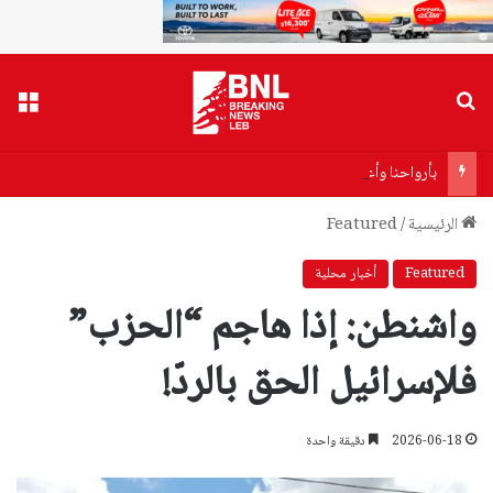
بحث عن
القا
بأرواحنا وأعمارنا… يعقوب: خلف قيادة الشيخ نعيم قاسم حتى النصر
الرئيسية
/
Featured
Featured
أخبار محلية
واشنطن: إذا هاجم “الحزب”
فلإسرائيل الحق بالردّ!
2026-06-18
دقيقة واحدة