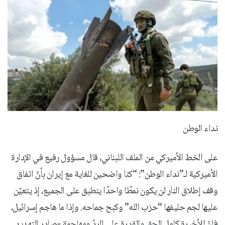
نداء الوطن
على الخط الأميركي من الملف اللبناني، قال مسؤول رفيع في الإدارة
الأميركية لـ”نداء الوطن”: “كنا واضحين للغاية مع إيران بأنّ اتفاق
وقف إطلاق النار لن يكون نمطًا واحدًا ينطبق على الجميع، إذ يتعيّن
عليها لجم حليفها “حزب الله” وكبح جماحه. وإذا ما هاجم إسرائيل،
فإنّ للأخيرة كامل الحق والقدرة على الردّ ومهاجمة مصادر التهديد.