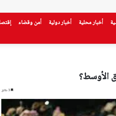
ية
أخبار محلية
أخبار دولية
أمن وقضاء
إقتصا
ارة”… نزع السلاح يبدأ من هنا!
ق الأوسط؟
3 دقائق