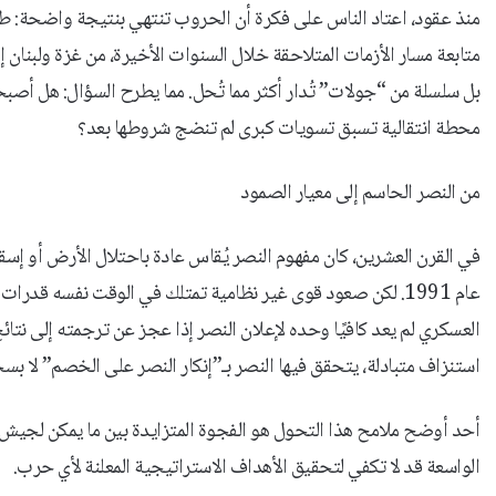
منذ عقود، اعتاد الناس على فكرة أن الحروب تنتهي بنتيجة واضحة:
متابعة مسار الأزمات المتلاحقة خلال السنوات الأخيرة، من غزة ولبنان إلى
بل سلسلة من “جولات” تُدار أكثر مما تُحل. مما يطرح السؤال: هل أصبح
محطة انتقالية تسبق تسويات كبرى لم تنضج شروطها بعد؟
من النصر الحاسم إلى معيار الصمود
عام 1991. لكن صعود قوى غير نظامية تمتلك في الوقت نفسه قدر
العسكري لم يعد كافيًا وحده لإعلان النصر إذا عجز عن ترجمته إلى نتا
استنزاف متبادلة، يتحقق فيها النصر بـ”إنكار النصر على الخصم” لا بس
أحد أوضح ملامح هذا التحول هو الفجوة المتزايدة بين ما يمكن لجيش أن
الواسعة قد لا تكفي لتحقيق الأهداف الاستراتيجية المعلنة لأي حرب.