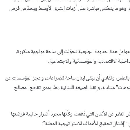
ة، وهو ما ينعكس مباشرة على أزمات الشرق الأوسط ويحدّ من فرص
م بعوامل عدة: حدوده الجنوبية تحوّلت إلى ساحة مواجهة متكررة،
لداخلية الاقتصادية والمؤسساتية والاجتماعية.
ي بالنفس، وتفادي أن يبقى لبنان ساحة للصراعات، وعجز المؤسسات عن
هات” متبادلة، وإنقاذ الصيغة اللبنانية رهنًا بمدى تقاطع المصالح
النظر عن الأثمان التي دُفعت، وكأنها مجرد أضرار جانبية فرضتها
: “إفشال تحقيق الأهداف الاستراتيجية المعلنة”.