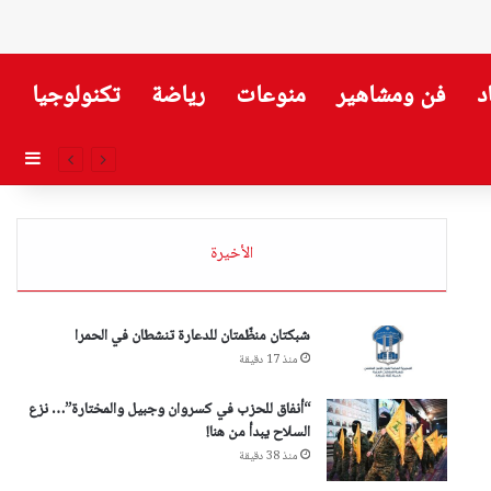
د
فن ومشاهير
منوعات
رياضة
تكنولوجيا
إضاف
الأخيرة
شبكتان منظّمتان للدعارة تنشطان في الحمرا
منذ 17 دقيقة
“أنفاق للحزب في كسروان وجبيل والمختارة”… نزع
السلاح يبدأ من هنا!
منذ 38 دقيقة