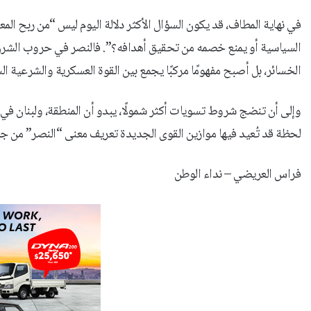
في نهاية المطاف، قد يكون السؤال الأكثر دلالة اليوم ليس “من ربح الم
السياسية أو يمنع خصمه من تحقيق أهدافه؟”. فالنصر في حروب الشرق 
الخسائر، بل أصبح مفهومًا مركبًا يجمع بين القوة العسكرية والشرعية ال
وإلى أن تنضج شروط تسويات أكثر شمولًا، يبدو أن المنطقة، ولبنان في 
لحظة قد تُعيد فيها موازين القوى الجديدة تعريف معنى “النصر” من ج
فراس العريضي – نداء الوطن