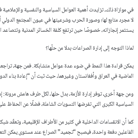
في موازاة ذلك، تزايدت أهمية العوامل السياسية والنفسية والإعلامية ف
لا مجرد متابع لها؛ وصورة الحرب وشرعيتها في عيون المجتمع الدولي
يستثمر إنجازاته، خصوصًا حين ترتفع كلفة الخسائر المدنية وتتصاعد ا
لماذا التوجه إلى إدارة الصراعات بدلا من حلّها؟
يمكن قراءة هذا النمط في ضوء عدة عوامل متشابكة. فمن جهة، تراجعت
الماضية في العراق وأفغانستان وغيرهما، حيث ثبت أن “إعادة بناء الدول
ومن جهة أخرى، توفر إدارة الأزمة، بدل حلها، لكل طرف هامش مرونة: 
السياسية الكبرى التي تفرضها التسويات الشاملة، فضلًا عن الحفاظ ع
كما أن الانقسامات الداخلية في كثير من الأطراف الإقليمية، وتعقّد ش
الفاعلين دفعة واحدة، فيصبح “تجميد” الصراع عند مستوى يمكن التعا