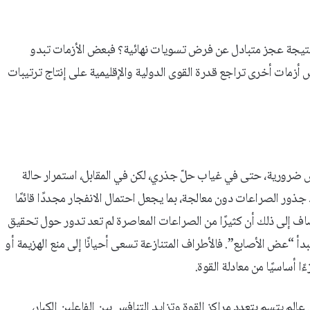
 نتيجة عجز متبادل عن فرض تسويات نهائية؟ فبعض الأزمات تبدو
س أزمات أخرى تراجع قدرة القوى الدولية والإقليمية على إنتاج ترتيبات
س ضرورية، حتى في غياب حلّ جذري، لكن في المقابل، استمرار حالة
جذور الصراعات دون معالجة، بما يجعل احتمال الانفجار مجددًا قائمًا
يضاف إلى ذلك أن كثيرًا من الصراعات المعاصرة لم تعد تدور حول تحقيق
دأ “عض الأصابع”. فالأطراف المتنازعة تسعى أحيانًا إلى منع الهزيمة أو
 أساسيًا من معادلة القوة.
عالم يتسم بتعدد مراكز القوة وتزايد التنافس بين الفاعلين الكبار،