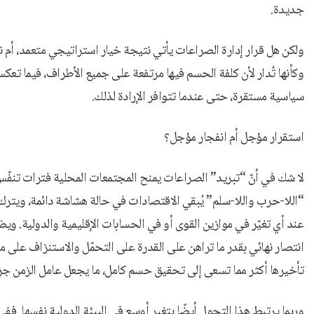
جديدة.
ولكن هل قرار إدارة الصراعات يأتي نتيجة خيار استراتيجي متعمد، أم
وكأنها تُدار لأن كلفة الحسم فيها مرتفعة على جميع الأطراف، فيما تعك
سياسية مستقرة، حتى عندما تتوافر الإرادة لذلك.
استقرار مؤجل أم انفجار مؤجل؟
لا شك في أنّ “تبريد” الصراعات يمنح المجتمعات المحلية فترات تنفّ
“اللا-حرب واللا-سلم” يُبقي الاقتصادات في حالة هشاشة دائمة، ويترك 
عند أي تغيّر في موازين القوى أو في الحسابات الإقليمية والدولية. و
انتصار نهائي بقدر ما تراهن على القدرة على التحمّل والاستنزاف على مب
تأخيرها أكثر مما تسعى إلى تحقيق حسم كامل، ما يجعل عامل الزمن جزءًا
وربما يرتبط هذا التحول أيضًا بتغير أوسع في البيئة الدولية نفسها. ففي 