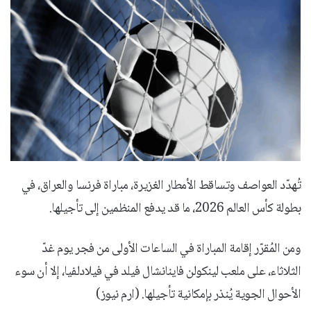
تُهدّد العواصف وتساقط الأمطار الغزيرة، مباراة فرنسا والعراق، في
بطولة كأس العالم 2026، ما قد يدفع المنظمين إلى تأجيلها.
ومن المُقرّر إقامة المباراة في الساعات الأولى من فجر يوم غدّ
الثلاثاء، على ملعب لينكولن فاينانشال فيلد في فيلادلفيا، إلا أن سوء
الأحوال الجوية يُنذر بإمكانية تأجيلها. (ارم نيوز)