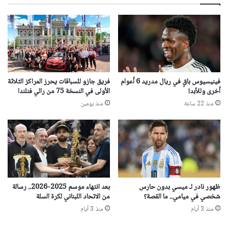
فينيسيوس باقٍ في ريال مدريد 6 أعوام
فريق جازو للسباقات يحرز المراكز الثلاثة
أخرى وللأبد!
الأولى في النسخة 75 من رالي فنلندا
منذ 22 ساعة
منذ يومين
ظهور نادر لـ ميسي بدون حارس
بعد انتهاء موسم 2025-2026.. رسالة
شخصي في ميامي.. ما القصة؟
من الاتحاد اللبناني لكرة السلة
منذ 3 أيام
منذ 3 أيام