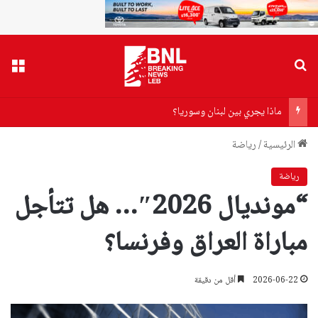
بحث عن
القا
ماذا يجري بين لبنان وسوريا؟
الرئيسية
/
رياضة
رياضة
“مونديال 2026″… هل تتأجل
مباراة العراق وفرنسا؟
2026-06-22
أقل من دقيقة