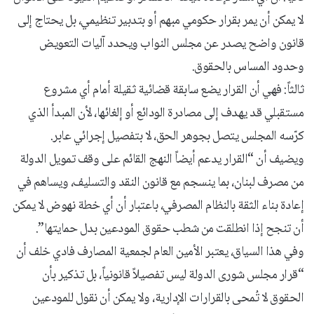
لا يمكن أن يمر بقرار حكومي مبهم أو بتدبير تنظيمي، بل يحتاج إلى
قانون واضح يصدر عن مجلس النواب ويحدد آليات التعويض
وحدود المساس بالحقوق.
ثالثاً: فهي أن القرار يضع سابقة قضائية ثقيلة أمام أي مشروع
مستقبلي قد يهدف إلى مصادرة الودائع أو إلغائها، لأن المبدأ الذي
كرّسه المجلس يتصل بجوهر الحق، لا بتفصيل إجرائي عابر.
ويضيف أن “القرار يدعم أيضاً النهج القائم على وقف تمويل الدولة
من مصرف لبنان، بما ينسجم مع قانون النقد والتسليف، ويساهم في
إعادة بناء الثقة بالنظام المصرفي، باعتبار أن أي خطة نهوض لا يمكن
أن تنجح إذا انطلقت من شطب حقوق المودعين بدل حمايتها”.
وفي هذا السياق، يعتبر الأمين العام لجمعية المصارف فادي خلف أن
“قرار مجلس شورى الدولة ليس تفصيلاً قانونياً، بل تذكير بأن
الحقوق لا تُمحى بالقرارات الإدارية، ولا يمكن أن نقول للمودعين