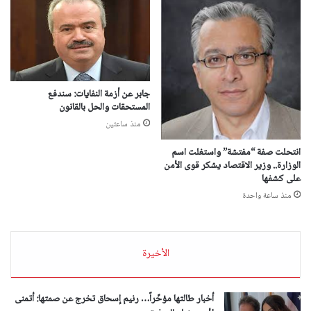
جابر عن أزمة النفايات: سندفع
المستحقات والحل بالقانون
منذ ساعتين
انتحلت صفة “مفتشة” واستغلت اسم
الوزارة.. وزير الاقتصاد يشكر قوى الأمن
على كشفها
منذ ساعة واحدة
الأخيرة
أخبار طالتها مؤخّراً… رنيم إسحاق تخرج عن صمتها: أتمنى