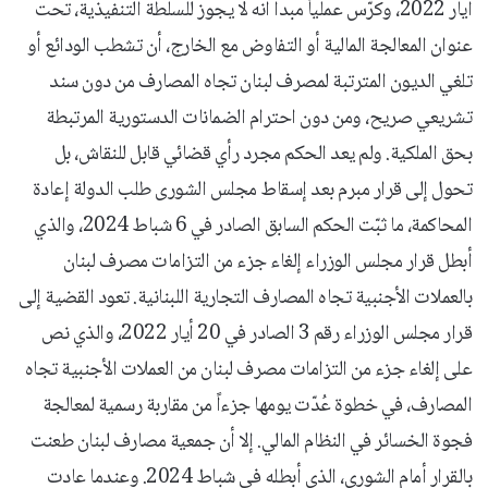
أيار 2022، وكرّس عملياً مبدأ أنه لا يجوز للسلطة التنفيذية، تحت
عنوان المعالجة المالية أو التفاوض مع الخارج، أن تشطب الودائع أو
تلغي الديون المترتبة لمصرف لبنان تجاه المصارف من دون سند
تشريعي صريح، ومن دون احترام الضمانات الدستورية المرتبطة
بحق الملكية. ولم يعد الحكم مجرد رأي قضائي قابل للنقاش، بل
تحول إلى قرار مبرم بعد إسقاط مجلس الشورى طلب الدولة إعادة
المحاكمة، ما ثبّت الحكم السابق الصادر في 6 شباط 2024، والذي
أبطل قرار مجلس الوزراء إلغاء جزء من التزامات مصرف لبنان
بالعملات الأجنبية تجاه المصارف التجارية اللبنانية. تعود القضية إلى
قرار مجلس الوزراء رقم 3 الصادر في 20 أيار 2022، والذي نص
على إلغاء جزء من التزامات مصرف لبنان من العملات الأجنبية تجاه
المصارف، في خطوة عُدّت يومها جزءاً من مقاربة رسمية لمعالجة
فجوة الخسائر في النظام المالي. إلا أن جمعية مصارف لبنان طعنت
بالقرار أمام الشورى، الذي أبطله في شباط 2024. وعندما عادت