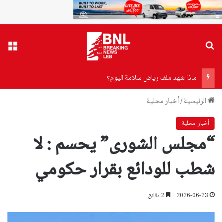
بحث عن
القا
ماذا شهد ملف رياض سلامة اليوم؟
الرئيسية
/
أخبار محلية
أخبار محلية
“مجلس الشورى” يحسم : لا
شطب للودائع بقرار حكومي
2026-06-23
2 دقائق