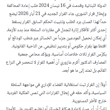
الدولة اللبنانية وقدمت في 16 نيسان 2024 طلب إعادة المحاكمة
وإبطال قرار الشورى، جاء القرار الجديد في 21 أيار 2026 ليضع
حداً لهذا المسار، برد الطلب وتثبيت الحكم السابق. القرار يسقط
إحدى أكثر الأفكار إثارة للجدل في مقاربات السلطة منذ بدء الأزمة،
أي إمكان تحميل المودعين جزءاً من الخسائر عبر شطب الودائع أو
اقتطاعها بقرار حكومي أو بتدبير تنظيمي. من الناحية القانونية،
يكرّس القرار ثلاث خلاصات أساسية. ويؤكد محامي جمعية
المصارف الدكتور أكرم عازوري أن أهمية القرار لا تنحصر في النزاع
القائم، بل تمتد إلى ما هو أبعد.
أولاً: إن القرار ثبت استقلالية القضاء الإداري في مواجهة السلطة
السياسية، وأكد حقه في إبطال القرارات التي تمس الملكية الفردية
خارج الأطر الدستورية.
ثانياً: أن أي مسار لإعادة هيكلة الخسائر أو تنظيم القيود على الأموال