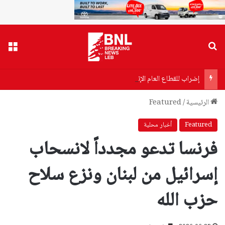
بحث عن
القا
إضراب للقطاع العام الإثنين.. وتصعيد تدريجي!
الرئيسية
/
Featured
Featured
أخبار محلية
فرنسا تدعو مجدداً لانسحاب
إسرائيل من لبنان ونزع سلاح
حزب الله