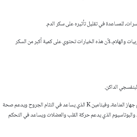
سرات، للمساعدة في تقليل تأثيره على سكر الدم.
لمربيات والهلام، لأن هذه الخيارات تحتوي على كمية أكبر من السكر
لبنفسجي الداكن.
ووفق Verywell Health، يحتوي العنب على فيتامين C الذي يدعم جهاز المناعة، وفيتامين K الذي يساعد في التئام الجروح ويدعم صحة
، والبوتاسيوم الذي يدعم حركة القلب والعضلات ويساعد في التحكم