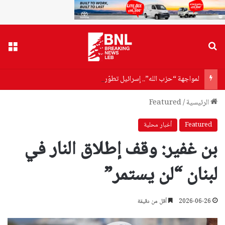
بحث عن
القا
لمواجهة “حزب الله”.. إسرائيل تطوّر أسلحة جديدة لاصطياد المسيّرات المفخخة!
الرئيسية
/
Featured
Featured
أخبار محلية
بن غفير: وقف إطلاق النار في
لبنان “لن يستمر”
2026-06-26
أقل من دقيقة