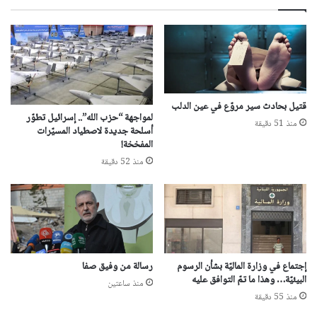
قتيل بحادث سير مروّع في عين الدلب
لمواجهة “حزب الله”.. إسرائيل تطوّر
منذ 51 دقيقة
أسلحة جديدة لاصطياد المسيّرات
المفخخة!
منذ 52 دقيقة
إجتماع في وزارة الماليّة بشأن الرسوم
رسالة من وفيق صفا
البيئيّة… وهذا ما تمّ التوافق عليه
منذ ساعتين
منذ 55 دقيقة