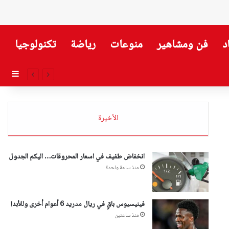
د
فن ومشاهير
منوعات
رياضة
تكنولوجيا
إضاف
الأخيرة
انخفاض طفيف في اسعار المحروقات… اليكم الجدول
منذ ساعة واحدة
فينيسيوس باقٍ في ريال مدريد 6 أعوام أخرى وللأبد!
منذ ساعتين