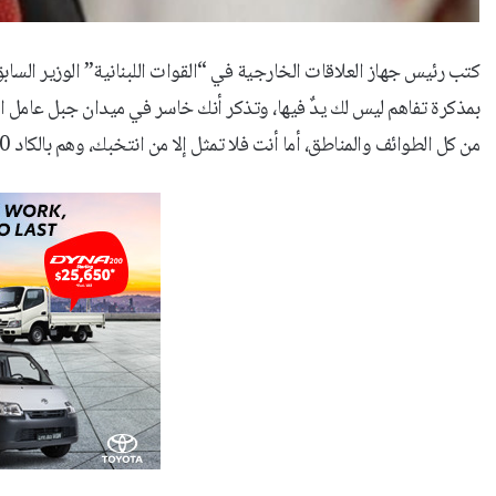
كتب رئيس جهاز العلاقات الخارجية في “القوات اللبنانية” الوزير السا
من كل الطوائف والمناطق، أما أنت فلا تمثل إلا من انتخبك، وهم بالكاد 50% من الناخبين الشيعة. عد إلى صوابك وكفاك غطرسة وأوهاماً”.