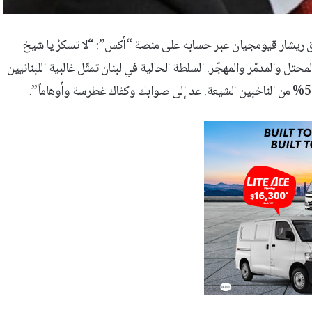
بق ريشار قيومجيان عبر حسابه على منصة “أكس”: “‏لا تسكرْ يا شيخ
بمذكرة تفاهم ليس لك يدٌ فيها، وتذكر أنك خاسر في ميدان جبل عامل المحتل والمدمّر والمهجّر. السلطة الحالية في ‎لبنان تمثّل غالبية اللبنانيين