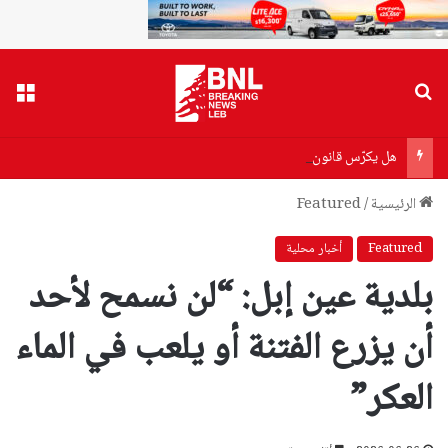
بحث عن
القا
هل يكرّس قانون الإعلام “تعدّدية نقابية” أو يفتح “دكاكين طائفية”؟
الرئيسية
/
Featured
Featured
أخبار محلية
بلدية عين إبل: “لن نسمح لأحد
أن يزرع الفتنة أو يلعب في الماء
العكر”