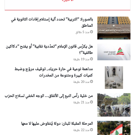
الأخيرة
بالصورة: “التربية” تحدد آلية إستلام إفادات الثانوية في
المناطق
منذ 5 دقائق
هل يكرّس قانون الإعلام “تعدّدية نقابية” أو يفتح “دكاكين
طائفية”؟
منذ 19 دقيقة
مداهمة نوعية في حارة حريك.. توقيف مروّج وضبط
كميات كبيرة ومتنوعة من المخدرات
منذ 20 دقيقة
من خلية رأس النبع إلى الأنفاق… الوجه الخفي لسلاح الحزب
منذ 21 دقيقة
المرحلة المقبلة للبنان: دولة يُتفاوض عليها لا معها
منذ 22 دقيقة