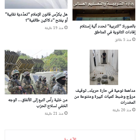
هل يكرّس قانون الإعلام “تعدّدية نقابية”
أو يفتح “دكاكين طائفية”؟
بالصورة: “التربية” تحدد آلية إستلام
منذ 19 دقيقة
إفادات الثانوية في المناطق
منذ 5 دقائق
مداهمة نوعية في حارة حريك.. توقيف
مروّج وضبط كميات كبيرة ومتنوعة من
من خلية رأس النبع إلى الأنفاق… الوجه
المخدرات
الخفي لسلاح الحزب
منذ 20 دقيقة
منذ 21 دقيقة