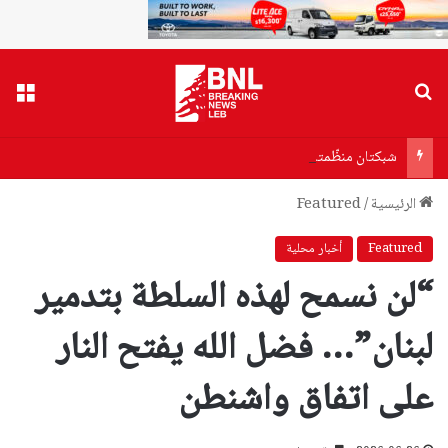
بحث عن
القا
شبكتان منظّمتان للدعارة تنشطان في الحمرا
الرئيسية
/
Featured
Featured
أخبار محلية
“لن نسمح لهذه السلطة بتدمير
لبنان”… فضل الله يفتح النار
على اتفاق واشنطن