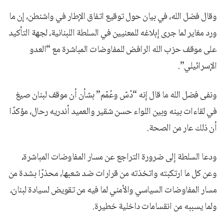
وقال فضل الله، في بيان حول توقيع اتفاق الإطار في واشنطن، إن ما
ورد مغاير لما جرى إبلاغه للمعنيين في السلطة اللبنانية، لجهة التأكيد
على موقف حزب الله الرافض للمفاوضات المباشرة مع “العدو
الإسرائيلي”.
ونفى فضل الله ما قال إنه “دُسّ وعُمّم” بشأن أن موقف لبنان صيغ
في لقاءات بينه وبين اللواء حسن شقير والعميد أندريه رحال، مؤكدًا
أن ذلك عار من الصحة.
ودعا السلطة إلى ضرورة التراجع عن مسار المفاوضات المباشرة،
وعن كل ما ارتكبته واتخذته من قرارات ضد شعبها، محذرًا بشدة من
مسار المفاوضات السياسي والأمني لما فيه من تقويض لسيادة لبنان،
ولما يسببه من انقسامات داخلية خطيرة.