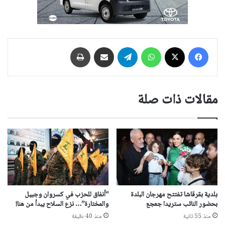
فيسبوك
‫X
واتساب
تيلقرام
مشاركة عبر البريد
طباعة
مقالات ذات صلة
بلدية بقرقاشا تفتتح مهرجان البلدة
“أنفاق للحزب في كسروان وجبيل
بحضور النائب ستريدا جعجع
والمختارة”… نزع السلاح يبدأ من هنا!
منذ 55 ثانية
منذ 40 دقيقة