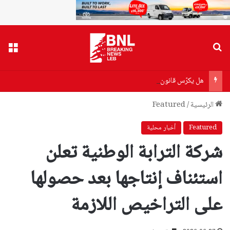
بحث عن
القا
هل يكرّس قانون الإعلام “تعدّدية نقابية” أو يفتح “دكاكين طائفية”؟
الرئيسية
/
Featured
Featured
أخبار محلية
شركة الترابة الوطنية تعلن
استئناف إنتاجها بعد حصولها
على التراخيص اللازمة