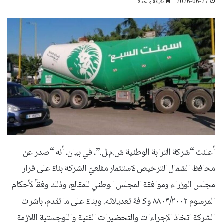
2026-06-27
دقيقة واحدة
أعلنت “شركة الترابة الوطنية ش.م.ل.”، في بيان، أنه “صدر عن
محافظ الشمال الترخيص لاستثمار مقلعيّ الشركة بناءً على قرار
مجلس الوزراء وموافقة المجلس الوطني للمقالع، وذلك وفقاً لأحكام
المرسوم ٨٨٠٣/٢٠٠٢ وكافة تعديلاته. وبناءً على ما تقدم، باشرت
الشركة اتخاذ الإجراءات والتحضيرات الفنية واللوجستية اللازمة