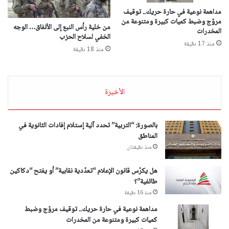
مداهمة نوعية في حارة حريك.. توقيف
مروّج وضبط كميات كبيرة ومتنوعة من
من خلية رأس النبع إلى الأنفاق… الوجه
المخدرات
الخفي لسلاح الحزب
منذ 17 دقيقة
منذ 18 دقيقة
الأخيرة
بالصورة: “التربية” تحدد آلية إستلام إفادات الثانوية في
المناطق
منذ دقيقتان
هل يكرّس قانون الإعلام “تعدّدية نقابية” أو يفتح “دكاكين
طائفية”؟
منذ 16 دقيقة
مداهمة نوعية في حارة حريك.. توقيف مروّج وضبط
كميات كبيرة ومتنوعة من المخدرات