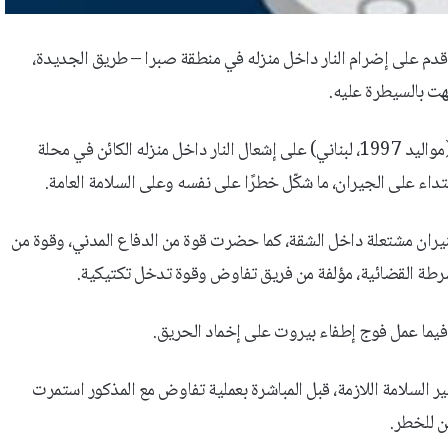
أقدم على إضرام النار داخل منزله في منطقة صبرا – طريق الجديدة،
وأوضحت، في بلاغ، أنه بتاريخ 25 حزيران 2026، أقدم المدعو م. ح. (مواليد 1997، لبناني) على إشعال النار داخل منزله الكائن في محلة
 على الجيران، ما شكّل خطرًا على نفسه وعلى السلامة العامة.
لنيران مشتعلة داخل الشقة، كما حضرت قوة من الدفاع المدني، وقوة من
رطة القضائية، مؤلفة من فريق تفاوض وقوة تدخل تكتيكية.
 فيما عمل فوج إطفاء بيروت على إخماد الحريق.
ير السلامة اللازمة، قبل المباشرة بعملية تفاوض مع المذكور استمرت