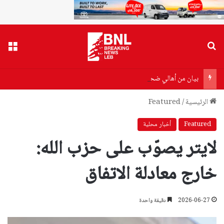
بحث عن
القا
بيان من أهالي ضحايا مرفأ بيروت إلى وزير الصحة…هذا ما جاء فيه!
الرئيسية
/
Featured
Featured
أخبار محلية
لايتر يصوّب على حزب الله:
خارج معادلة الاتفاق
2026-06-27
دقيقة واحدة