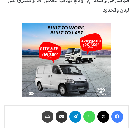
سياسي في واشنطن إلى وقائع ميدانية تنعكس أمنًا واستقرارًا على
لبنان والحدود.
فيسبوك
‫X
واتساب
تيلقرام
مشاركة عبر البريد
طباعة