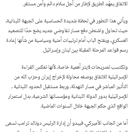
الاتفاق يمهّد الطريق لإطار من أجل سلام دائم وأمن مستقر.
ويأتي هذا التطور في لحظة شديدة الحساسية على الجبهة اللبنانية،
حيث تحاول واشنطن دفع مسار تفاوضي جديد يضع حدًا للتصعيد
العسكري، ويفتح الباب أمام ترتيبات أمنية وسياسية من شأنها إعادة
رسم قواعد المرحلة المقبلة بين لبنان وإسرائيل.
وتكتسب تصريحات لايتر أهمية خاصة، لأنها تعكس القراءة
الإسرائيلية للاتفاق بوصفه محاولة لإخراج إيران وحزب الله من
التأثير المباشر في مسار التهدئة، وربط مستقبل الحدود اللبنانية ـ
الإسرائيلية بدور الدولة اللبنانية ومؤسساتها الشرعية، بدل استمرار
الواقع الذي حكم الجبهة خلال السنوات الماضية.
أما من الجانب الأميركي، فيبدو أن إدارة الرئيس دونالد ترامب تسعى