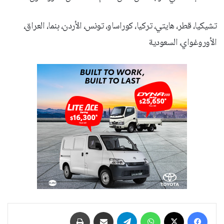
تشيكيا، قطر، هايتي، تركيا، كوراساو، تونس، الأردن، بنما، العراق،
الأوروغواي، السعودية
فيسبوك
‫X
واتساب
تيلقرام
مشاركة عبر البريد
طباعة