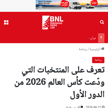
بحث عن
القا
بيان من أهالي ضحايا مرفأ بيروت إلى وزير الصحة…هذا ما جاء فيه!
الرئيسية
/
رياضة
رياضة
تعرف على المنتخبات التي
ودّعت كأس العالم 2026 من
الدور الأول
2026-06-27
أقل من دقيقة