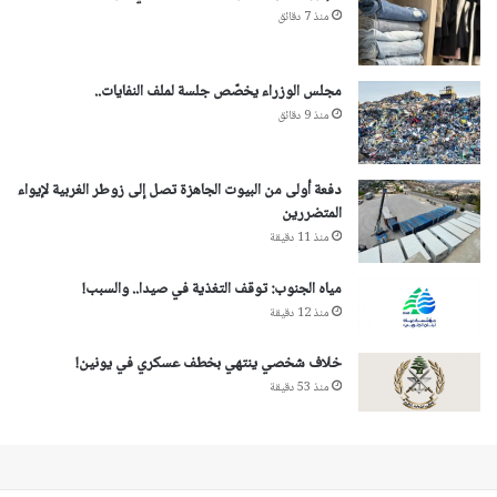
منذ 7 دقائق
مجلس الوزراء يخصّص جلسة لملف النفايات..
منذ 9 دقائق
دفعة أولى من البيوت الجاهزة تصل إلى زوطر الغربية لإيواء
المتضررين
منذ 11 دقيقة
مياه الجنوب: توقف التغذية في صيدا.. والسبب!
منذ 12 دقيقة
خلاف شخصي ينتهي بخطف عسكري في يونين!
منذ 53 دقيقة