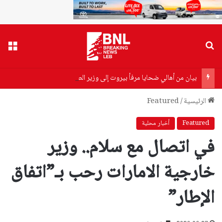
بحث عن
القا
بيان من أهالي ضحايا مرفأ بيروت إلى وزير الصحة…هذا ما جاء فيه!
الرئيسية
/
Featured
Featured
أخبار محلية
في اتصال مع سلام.. وزير
خارجية الامارات رحب بـ”اتفاق
الإطار”