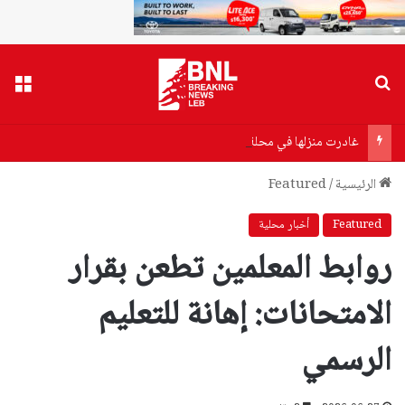
بحث عن
القا
غادرت منزلها في محلة المدينة الرياضية ولم تعد… نور مفقودة (صورة)
الرئيسية
/
Featured
Featured
أخبار محلية
روابط المعلمين تطعن بقرار
الامتحانات: إهانة للتعليم
الرسمي