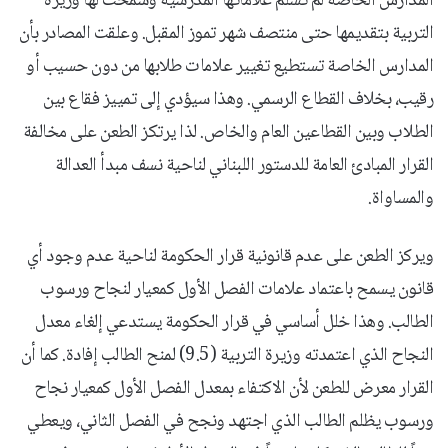
المدارس الخاصة لم تسلم علاماتها المدرسية وسمحت لها وزيرة
التربية بتقديمها حتى منتصف شهر تموز المقبل. وعلقت المصادر بأن
المدارس الخاصة تستطيع تغيير علامات طلابها من دون حسيب أو
رقيب، بخلاف القطاع الرسمي. وهذا سيؤدي إلى تمييز فقاع بين
الطلاب وبين القطاعين العام والخاص. لذا يرتكز الطعن على مخالفة
القرار المبادئ العامة للدستور اللبناني لناحية نسف مبدأ العدالة
والمساواة.
ويركز الطعن على عدم قانونية قرار الحكومة لناحية عدم وجود أي
قانون يسمح باعتماد علامات الفصل الأول كمعيار لنجاح ورسوب
الطالب. وهذا خلل أساسي في قرار الحكومة يستدعي إلغاء معدل
النجاح الذي اعتمدته وزيرة التربية (9.5) لمنح الطالب إفادة. كما أن
القرار معرض للطعن لأن الاكتفاء بمعدل الفصل الأول كمعيار نجاح
ورسوب يظلم الطالب الذي اجتهد ونجح في الفصل الثاني، ويعطي