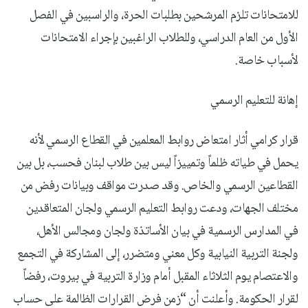
للامتحانات تلزم المرشحين بطلبات الحرة، والراسبين في الفصل
الأول من العام الدراسي، وللطلاب الراغبين بإجراء الامتحانات
لأسباب خاصة.
إهانة للتعليم الرسمي
قرار كرامي أثار امتعاض روابط المعلمين في القطاع الرسمي لأنه
يحمل في طياته ظلماً وتمييزاً ليس بين طلاب لبنان فحسب، بل بين
القطاعين الرسمي والخاص. وقد صدرت مواقف وبيانات رفض من
مختلف الجهات، ودعت روابط التعليم الرسمي ولجان المتعاقدين
في المدارس الرسمية في بيان الأساتذة ولجان ومجالس الأهل،
ولجنة التربية النيابية وكل معني ومتضرر، إلى المشاركة في التجمع
والاعتصام يوم الثلاثاء المقبل أمام وزارة التربية في بيروت، رفضاً
لقرار الحكومة. وأعلنت أن “زمن فرض القرارات الظالمة على حساب