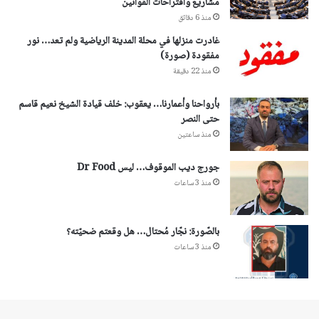
مشاريع واقتراحات القوانين
منذ 6 دقائق
غادرت منزلها في محلة المدينة الرياضية ولم تعد… نور
مفقودة (صورة)
منذ 22 دقيقة
بأرواحنا وأعمارنا… يعقوب: خلف قيادة الشيخ نعيم قاسم
حتى النصر
منذ ساعتين
جورج ديب الموقوف… ليس Dr Food
منذ 3 ساعات
بالصّورة: نجّار مُحتال… هل وقعتم ضحيّته؟
منذ 3 ساعات