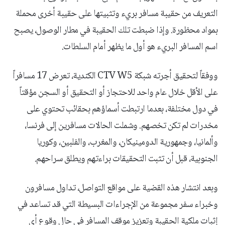
التعريف من حقيبة مسافر بريء وتثبيتها على حقيبة أخرى محملة
بمواد محظورة. وإذا ضبطت تلك الحقيبة في مطار الوصول، يصبح
اسم المسافر البريء هو أول ما يظهر أمام السلطات.
ووفقاً لتحقيق أجرته شبكة CTV W5 الكندية، تعرض 17 مسافراً
على الأقل خلال عام واحد للاحتجاز أو التحقيق أو السجن مؤقتاً
في دول مختلفة، بعدما ارتبطت أسماؤهم بحقائب تحتوي على
مخدرات لم تكن تخصهم. وشملت الحالات مسافرين إلى فرنسا،
وألمانيا، وجمهورية الدومينيكان، والمغرب، والفلبين، وكوريا
الجنوبية، قبل أن تثبت التحقيقات براءتهم ويطلق سراحهم.
وبعد انتشار هذه القضية على مواقع التواصل، تداول مسافرون
وخبراء سفر مجموعة من الإجراءات البسيطة التي قد تساعد في
إثبات ملكية الحقيبة وتعزيز موقف المسافر في حال وقوع أي