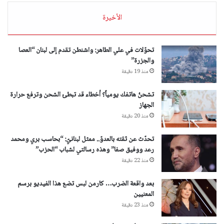
الأخيرة
تحوّلات في علي الطاهر: واشنطن تقدم إلى لبنان “العصا
والجزرة”
منذ 19 دقيقة
تشحنُ هاتفك يومياً؟ أخطاء قد تبطئ الشحن وترفع حرارة
الجهاز
منذ 20 دقيقة
تحدّث عن ثقته بالعدوّ.. ممثل لبنانيّ: “بحاسب بري ومحمد
رعد ووفيق صفا” وهذه رسالتي لشباب “الحزب”
منذ 22 دقيقة
بعد واقعة الضرب… كارمن لبس تضع هذا الفيديو برسم
المعنيين
منذ 23 دقيقة