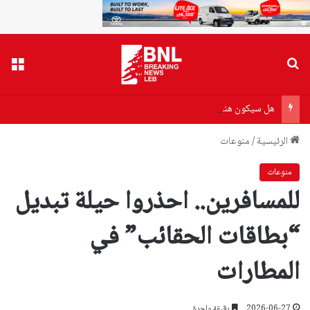
بحث عن
القا
هل سيكون هناك أزمة بنزين أو مازوت؟
الرئيسية
/
منوعات
منوعات
للمسافرين.. احذروا حيلة تبديل
“بطاقات الحقائب” في
المطارات
2026-06-27
دقيقة واحدة