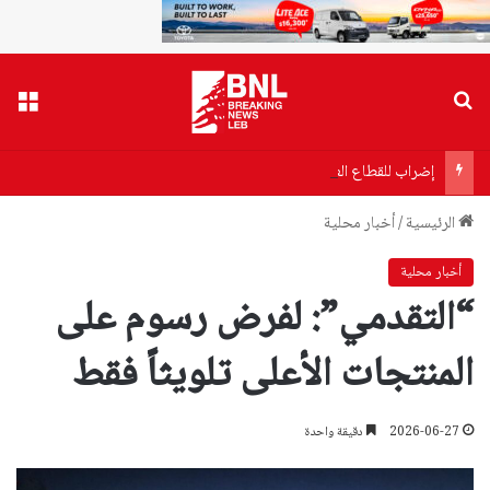
بحث عن
القا
إضراب للقطاع العام الإثنين.. وتصعيد تدريجي!
الرئيسية
/
أخبار محلية
أخبار محلية
“التقدمي”: لفرض رسوم على
المنتجات الأعلى تلويثاً فقط
2026-06-27
دقيقة واحدة