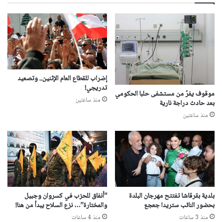
إضراب للقطاع العام الإثنين.. وتصعيد
تدريجي!
موقوف يفرّ من مستشفى حلبا الحكومي
منذ ساعتين
بعد حادث دراجة نارية
منذ ساعتين
بلدية بقرقاشا تفتتح مهرجان البلدة
“أنفاق للحزب في كسروان وجبيل
بحضور النائب ستريدا جعجع
والمختارة”… نزع السلاح يبدأ من هنا!
منذ 3 ساعات
منذ 4 ساعات