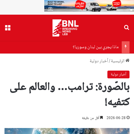
بحث عن
القا
ماذا يجري بين لبنان وسوريا؟
الرئيسية
/
أخبار دولية
أخبار دولية
بالصّورة: ترامب… والعالم على
كتفيه!
2026-06-28
أقل من دقيقة