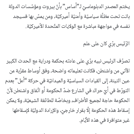
يختم المصدر الدبلوماسيّ لـ”أساس” بأنّ بيروت ومؤسّسات الدولة
باتت تحت مظلّة سياسيّة وأمنيّة أميركيّة، ومن يمسّ بها فسيجد
نفسه في مواجهة مباشرة مع الولايات المتّحدة الأميركيّة.
الرّئيس برّي كان على علم
تصرّف الرئيس نبيه برّي على عادته بحكمة ودراية مع الحدث الكبير
الآتي من واشنطن، فكانت تعليماته واضحة، وفق أوساط مقرّبة من
عين التينة، إلى القيادات السياسيّة والميدانيّة في حركة “أمل” بعدم
التورّط في أيّ حراك في الشارع ضدّ الحكومة أو اتّفاق واشنطن لأنّ
الحكومة حاجة لجميع الأطراف، وبخاصّة للطائفة الشيعيّة، ولا يمكن
إسقاط هذه الحكومة إلّا بقرار خارجيّ، والإرادة الدوليّة لإسقاطها
غير متوافرة في هذه الأيّام.