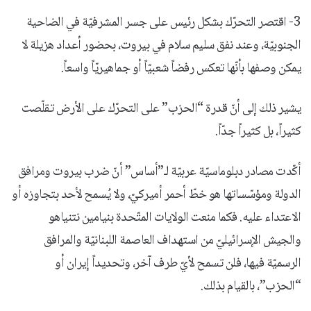
3- اقتصر التحرّك بشكل رئيس على جسر المشرفيّة في الضاحية
الجنوبيّة، وعند نفق سليم سلام في بيروت، بحضور أعداد هزيلة لا
يمكن وصفها بأنّها تعكس رفضاً شعبيّاً أو جماهيريّاً واسعاً.
يشير ذلك إلى أنّ قدرة “الحزب” على التحرّك على الأرض تقلّصت
كثيراً، بل كثيراً جدّاً.
أكّدت مصادر دبلوماسيّة عربيّة لـ”أساس” أنّ ضرب بيروت ومرافق
الدولة ومؤسّساتها هو خطّ أحمر أميركيّ، ولا يُسمح لأحد بتجاوزه أو
الاعتداء عليه. فكما منعت الولايات المتّحدة بنيامين نتنياهو
والجيش الإسرائيليّ من استهداف العاصمة اللبنانيّة والمرافق
الرسميّة فيها، فلن تسمح لأيّ طرف آخر، وتحديداً إيران أو
“الحزب”، بالقيام بذلك.