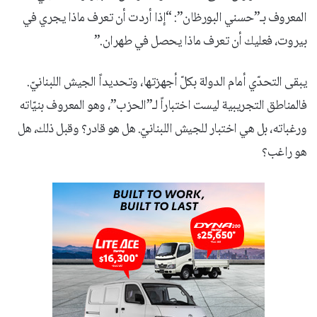
المعروف بـ”حسني البورظان”: “إذا أردت أن تعرف ماذا يجري في
بيروت، فعليك أن تعرف ماذا يحصل في طهران.”
يبقى التحدّي أمام الدولة بكلّ أجهزتها، وتحديداً الجيش اللبنانيّ.
فالمناطق التجريبية ليست اختباراً لـ”الحزب”، وهو المعروف بنيّاته
ورغباته، بل هي اختبار للجيش اللبنانيّ. هل هو قادر؟ وقبل ذلك، هل
هو راغب؟