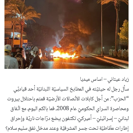
زياد عيتاني – اساس ميديا
سأل رجل له حيثيّته في المطابخ السياسيّة اللبنانيّة أحد قياديّي
“الحزب”: من أجل كابلات الاتّصالات الأرضيّة قمتم باحتلال بيروت
ومحاصرة السراي الحكوميّ عام 2008، فما بالكم اليوم، مع اتّفاق
لبنانيّ – إسرائيليّ – أميركيّ، تكتفون ببضع درّاجات ناريّة وإحراق
إطارات مطّاطيّة تحت جسر المشرفيّة وعند مدخل نفق سليم سلام؟