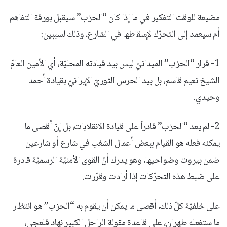
مضيعة للوقت التفكير في ما إذا كان “الحزب” سيقبل بورقة التفاهم
أم سيعمد إلى التحرّك لإسقاطها في الشارع، وذلك لسببين:
1- قرار “الحزب” الميدانيّ ليس بيد قيادته المحليّة، أي الأمين العامّ
الشيخ نعيم قاسم، بل بيد الحرس الثوريّ الإيرانيّ بقيادة أحمد
وحيدي.
2- لم يعد “الحزب” قادراً على قيادة الانقلابات، بل إنّ أقصى ما
يمكنه فعله هو القيام ببعض أعمال الشغب في شارع أو شارعين
ضمن بيروت وضواحيها، وهو يدرك أنّ القوى الأمنيّة الرسميّة قادرة
على ضبط هذه التحرّكات إذا أرادت وقرّرت.
على خلفيّة كلّ ذلك، أقصى ما يمكن أن يقوم به “الحزب” هو انتظار
ما ستفعله طهران، على قاعدة مقولة الراحل الكبير نهاد قلعجي،