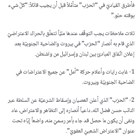
فأطرق القياديّ في “الحزب” متأمّلاً قبل أن يجيب قائلاً: “كلّ شيء
بوقته حلو.”
ثلاث ملاحظات يجب التوقّف عندها مليّاً تتعلّق بالحراك الاعتراضيّ
الذي قام به أنصار “الحزب” في بيروت والضاحية الجنوبيّة بعد
إعلان اتّفاق المبادئ بين لبنان وإسرائيل من واشنطن.
1- غابت رايات وأعلام حركة “أمل” عن جميع الاعتراضات في
الضاحية الجنوبيّة وبيروت.
2- “الحزب” الذي أعلن العصيان وإسقاط الشرعيّة عن السلطة عبر
النائب حسن فضل الله، داعياً أنصاره إلى التظاهر والاعتراض، عاد
ونفى أن يكون ما حصل قد جاء بأمر رسميّ منه، واضعاً إيّاه تحت
عنوان “الاعتراض الشعبيّ العفويّ”.