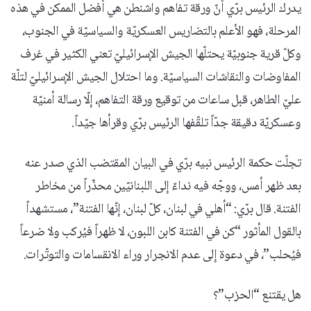
يدرك الرئيس برّي أنّ ورقة تفاهم واشنطن هي أفضل الممكن في هذه
المرحلة، فهو الأعلم بالتضاريس العسكريّة والسياسيّة في الجنوب،
وكلّ قرية جنوبيّة يحتلّها الجيش الإسرائيليّ تعني الكثير في غرف
المفاوضات والنقاشات السياسيّة. وما احتلال الجيش الإسرائيليّ لتلّة
عليّ الطاهر، قبل ساعات من توقيع ورقة التفاهم، إلّا رسالة أمنيّة
وعسكريّة دقيقة جدّاً تلقّفها الرئيس برّي وقرأها جيّداً.
تجلّت حكمة الرئيس نبيه برّي في البيان المقتضب الذي صدر عنه
بعد ظهر أمس، ووجّه فيه نداءً إلى اللبنانيّين محذّراً من مخاطر
الفتنة. قال برّي: “أهلي في لبنان، كلّ لبنان، إنّها الفتنة”، مستشهداً
بالقول المأثور “كن في الفتنة كابن اللبون، لا ظهراً فيُركب ولا ضرعاً
فيُحلب”، في دعوة إلى عدم الانجرار وراء الانقسامات والتوتّرات.
هل يقتنع “الحزب”؟