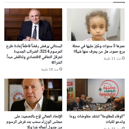
عمرها 5 سنوات وعُثِرَ عليها في محلة
البستاني يرفض رفضاً قاطعاً إعادة طرح
برج حمود، هل من يعرف عنها شيئًا؟
المرسوم 3214: الضرائب الجديدة
تعرقل التعافي الاقتصادي وتناقض مبدأ
منذ 11 دقيقة
الشراكة
منذ 18 دقيقة
“الوفاء للمقاومة” تنتقد مفاوضات روما
الإتحاد العمالي لوّح بالتصعيد: على
وتدعو للثبات
مجلس الوزراء سحب بند فرض الرسوم
من جدول أعماله غدا وإلا