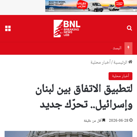
بحث عن
القا
البستاني يرفض رفضاً قاطعاً إعادة طرح المرسوم 3214: الضرائب الجديدة تعرقل التعافي الاقتصادي وتناقض مبدأ الشراكة
الرئيسية
/
أخبار محلية
أخبار محلية
لتطبيق الاتفاق بين لبنان
وإسرائيل.. تحرّك جديد
2026-06-28
أقل من دقيقة